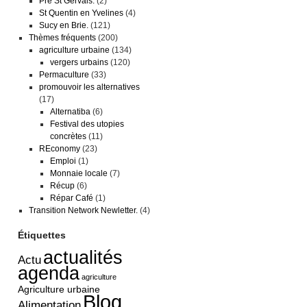
Pré St Gervais.
(2)
St Quentin en Yvelines
(4)
Sucy en Brie.
(121)
Thèmes fréquents
(200)
agriculture urbaine
(134)
vergers urbains
(120)
Permaculture
(33)
promouvoir les alternatives
(17)
Alternatiba
(6)
Festival des utopies
concrètes
(11)
REconomy
(23)
Emploi
(1)
Monnaie locale
(7)
Récup
(6)
Répar Café
(1)
Transition Network Newletter.
(4)
Étiquettes
actualités
Actu
agenda
agriculture
Agriculture urbaine
Blog
Alimentation