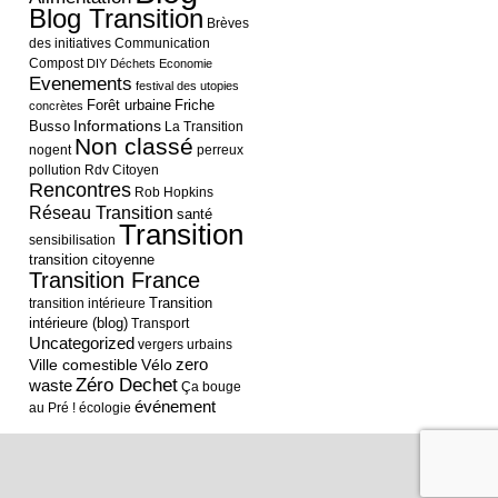
Blog Transition
Brèves
des initiatives
Communication
Compost
DIY
Déchets
Economie
Evenements
festival des utopies
Forêt urbaine
Friche
concrètes
Informations
Busso
La Transition
Non classé
nogent
perreux
pollution
Rdv Citoyen
Rencontres
Rob Hopkins
Réseau Transition
santé
Transition
sensibilisation
transition citoyenne
Transition France
Transition
transition intérieure
intérieure (blog)
Transport
Uncategorized
vergers urbains
Ville comestible
Vélo
zero
Zéro Dechet
waste
Ça bouge
événement
au Pré !
écologie