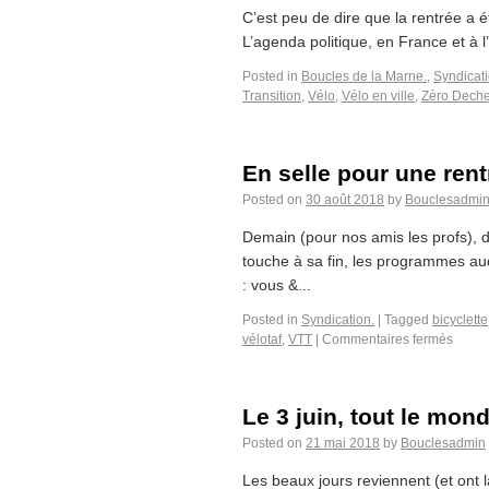
C’est peu de dire que la rentrée a
L’agenda politique, en France et à l’
Posted in
Boucles de la Marne.
,
Syndicati
Transition
,
Vélo
,
Vélo en ville
,
Zéro Deche
En selle pour une rentr
Posted on
30 août 2018
by
Bouclesadmi
Demain (pour nos amis les profs), d
touche à sa fin, les programmes audi
: vous &...
Posted in
Syndication.
|
Tagged
bicyclette
vélotaf
,
VTT
|
Commentaires fermés
Le 3 juin, tout le mond
Posted on
21 mai 2018
by
Bouclesadmin
Les beaux jours reviennent (et ont 