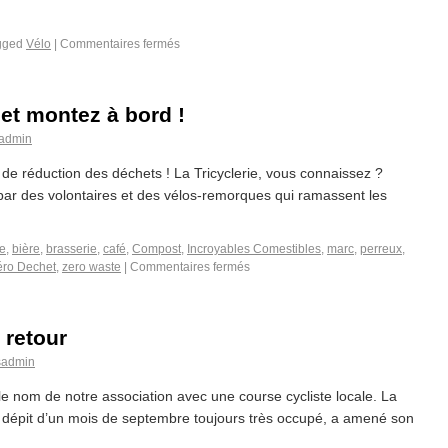
gged
Vélo
|
Commentaires fermés
 et montez à bord !
admin
de réduction des déchets ! La Tricyclerie, vous connaissez ?
e par des volontaires et des vélos-remorques qui ramassent les
re
,
bière
,
brasserie
,
café
,
Compost
,
Incroyables Comestibles
,
marc
,
perreux
,
éro Dechet
,
zero waste
|
Commentaires fermés
d retour
sadmin
e nom de notre association avec une course cycliste locale. La
 dépit d’un mois de septembre toujours très occupé, a amené son