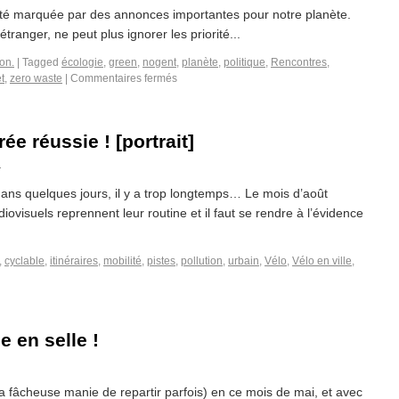
 été marquée par des annonces importantes pour notre planète.
étranger, ne peut plus ignorer les priorité...
on.
|
Tagged
écologie
,
green
,
nogent
,
planète
,
politique
,
Rencontres
,
t
,
zero waste
|
Commentaires fermés
ée réussie ! [portrait]
n
ans quelques jours, il y a trop longtemps… Le mois d’août
ovisuels reprennent leur routine et il faut se rendre à l’évidence
,
cyclable
,
itinéraires
,
mobilité
,
pistes
,
pollution
,
urbain
,
Vélo
,
Vélo en ville
,
e en selle !
la fâcheuse manie de repartir parfois) en ce mois de mai, et avec