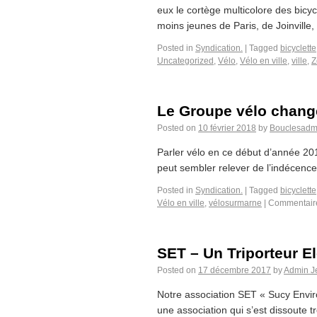
eux le cortège multicolore des bicy
moins jeunes de Paris, de Joinville, 
Posted in
Syndication.
|
Tagged
bicyclette
Uncategorized
,
Vélo
,
Vélo en ville
,
ville
,
Z
Le Groupe vélo change
Posted on
10 février 2018
by
Bouclesadm
Parler vélo en ce début d’année 2018
peut sembler relever de l’indécence
Posted in
Syndication.
|
Tagged
bicyclette
Vélo en ville
,
vélosurmarne
|
Commentair
SET – Un Triporteur El
Posted on
17 décembre 2017
by
Admin J
Notre association SET « Sucy Enviro
une association qui s’est dissoute