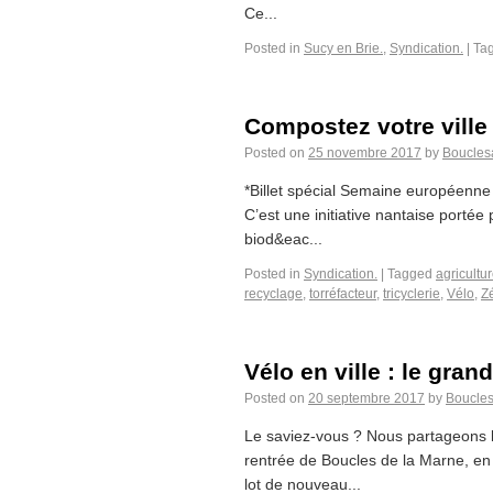
Ce...
Posted in
Sucy en Brie.
,
Syndication.
|
Ta
Compostez votre ville
Posted on
25 novembre 2017
by
Boucles
*Billet spécial Semaine européenne 
C’est une initiative nantaise porté
biod&eac...
Posted in
Syndication.
|
Tagged
agricultu
recyclage
,
torréfacteur
,
tricyclerie
,
Vélo
,
Z
Vélo en ville : le gran
Posted on
20 septembre 2017
by
Boucle
Le saviez-vous ? Nous partageons l
rentrée de Boucles de la Marne, en
lot de nouveau...