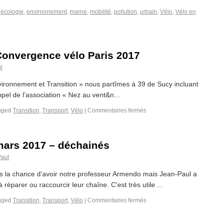
,
écologie
,
environnement
,
marne
,
mobilité
,
pollution
,
urbain
,
Vélo
,
Vélo en
Convergence vélo Paris 2017
l
nvironnement et Transition » nous partîmes à 39 de Sucy incluant
ppel de l’association « Nez au vent&n...
gged
Transition
,
Transport
,
Vélo
|
Commentaires fermés
 mars 2017 – déchainés
Paul
pas la chance d’avoir notre professeur Armendo mais Jean-Paul a
éparer ou raccourcir leur chaîne. C’est très utile ...
gged
Transition
,
Transport
,
Vélo
|
Commentaires fermés