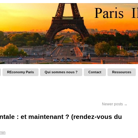
REconomy Paris
Qui sommes nous ?
Contact
Ressources
Newer posts
→
ale : et maintenant ? (rendez-vous du
min