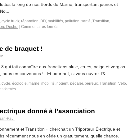
clettes le long de nos Bords de Marne, transportant jeunes et
No...
,
cycle truck; réparation
,
DIY
,
mobilités
,
pollution
,
santé
,
Transition
,
éro Dechet
|
Commentaires fermés
 de braquet !
in
 qui fait connaître aux franciliens pluie, crues, neige et verglas
, nous en convenons ! Et pourtant, si vous ouvrez l’&...
,
cycle
,
écologie
,
marne
,
mobilité
,
nogent
,
pédaler
,
perreux
,
Transition
,
Vélo
,
es fermés
ectrique donné à l’association
ean-Paul
nnement et Transition » cherchait un Triporteur Électrique et
 très récemment nous en cède un gratuitement, quelle chance.