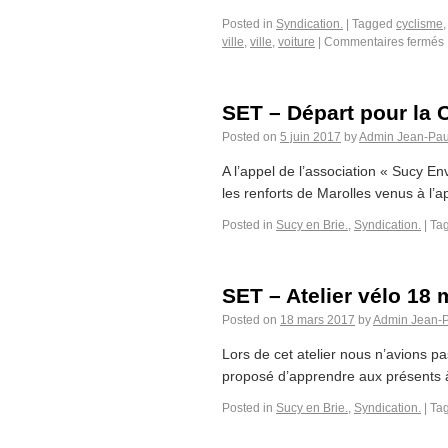
Posted in
Syndication.
|
Tagged
cyclisme
ville
,
ville
,
voiture
|
Commentaires fermés
SET – Départ pour la 
Posted on
5 juin 2017
by
Admin Jean-Pau
A l’appel de l’association « Sucy E
les renforts de Marolles venus à l’a
Posted in
Sucy en Brie.
,
Syndication.
|
Ta
SET – Atelier vélo 18
Posted on
18 mars 2017
by
Admin Jean-
Lors de cet atelier nous n’avions 
proposé d’apprendre aux présents à r
Posted in
Sucy en Brie.
,
Syndication.
|
Ta