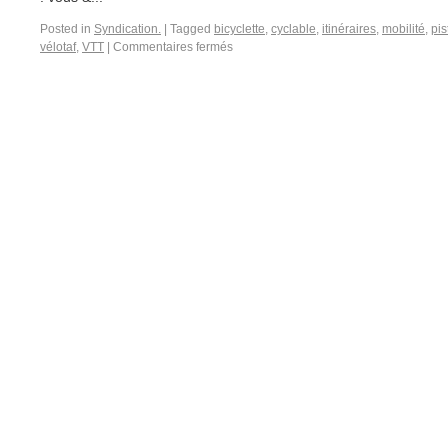
Posted in
Syndication.
|
Tagged
bicyclette
,
cyclable
,
itinéraires
,
mobilité
,
pis
vélotaf
,
VTT
|
Commentaires fermés