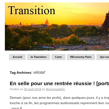
Accueil
la Transition
Carte
REconomy Paris
Qui s
vélotaf
Tag Archives:
En selle pour une rentrée réussie ! [portr
Posted on
30 août 2018
by
Bouclesadmin
Demain (pour nos amis les profs), dans quelques jours, il y a t
touche à sa fin, les programmes audiovisuels reprennent leur rout
: vous &...