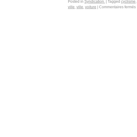
Posted in
Syndication.
|
Tagged
cyclisme
ville
,
ville
,
voiture
|
Commentaires fermés