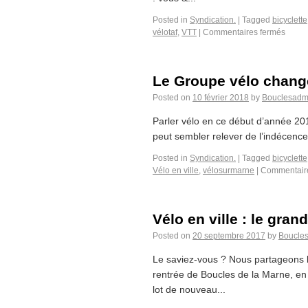
Posted in
Syndication.
|
Tagged
bicyclette
vélotaf
,
VTT
|
Commentaires fermés
Le Groupe vélo change
Posted on
10 février 2018
by
Bouclesadm
Parler vélo en ce début d’année 2018
peut sembler relever de l’indécence
Posted in
Syndication.
|
Tagged
bicyclette
Vélo en ville
,
vélosurmarne
|
Commentair
Vélo en ville : le gran
Posted on
20 septembre 2017
by
Boucle
Le saviez-vous ? Nous partageons l
rentrée de Boucles de la Marne, en
lot de nouveau...