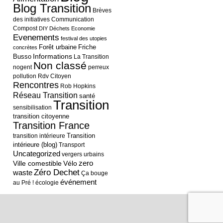
Blog Transition
Brèves
des initiatives
Communication
Compost
DIY
Déchets
Economie
Evenements
festival des utopies
Forêt urbaine
Friche
concrètes
Informations
Busso
La Transition
Non classé
nogent
perreux
pollution
Rdv Citoyen
Rencontres
Rob Hopkins
Réseau Transition
santé
Transition
sensibilisation
transition citoyenne
Transition France
Transition
transition intérieure
intérieure (blog)
Transport
Uncategorized
vergers urbains
Ville comestible
Vélo
zero
Zéro Dechet
waste
Ça bouge
événement
au Pré !
écologie