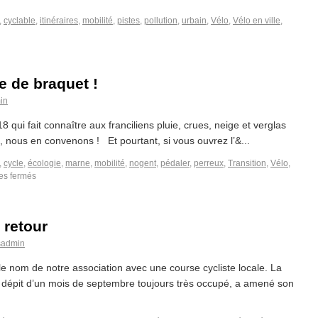
,
cyclable
,
itinéraires
,
mobilité
,
pistes
,
pollution
,
urbain
,
Vélo
,
Vélo en ville
,
 de braquet !
in
 qui fait connaître aux franciliens pluie, crues, neige et verglas
, nous en convenons ! Et pourtant, si vous ouvrez l’&...
,
cycle
,
écologie
,
marne
,
mobilité
,
nogent
,
pédaler
,
perreux
,
Transition
,
Vélo
,
es fermés
d retour
sadmin
e nom de notre association avec une course cycliste locale. La
 dépit d’un mois de septembre toujours très occupé, a amené son