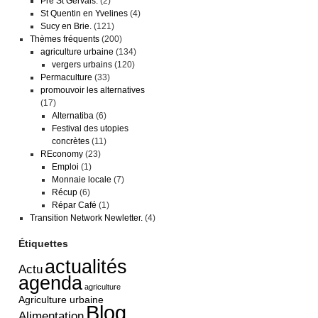
Pré St Gervais.
(2)
St Quentin en Yvelines
(4)
Sucy en Brie.
(121)
Thèmes fréquents
(200)
agriculture urbaine
(134)
vergers urbains
(120)
Permaculture
(33)
promouvoir les alternatives
(17)
Alternatiba
(6)
Festival des utopies
concrètes
(11)
REconomy
(23)
Emploi
(1)
Monnaie locale
(7)
Récup
(6)
Répar Café
(1)
Transition Network Newletter.
(4)
Étiquettes
actualités
Actu
agenda
agriculture
Agriculture urbaine
Blog
Alimentation