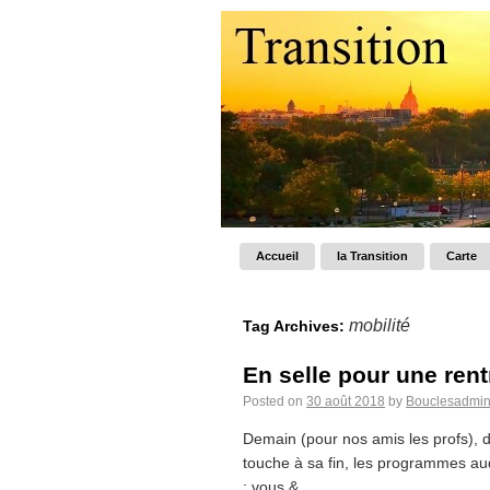
Accueil
la Transition
Carte
mobilité
Tag Archives:
En selle pour une rentr
Posted on
30 août 2018
by
Bouclesadmi
Demain (pour nos amis les profs), d
touche à sa fin, les programmes audi
: vous &...