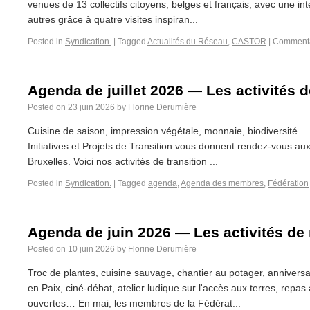
venues de 13 collectifs citoyens, belges et français, avec une int
autres grâce à quatre visites inspiran...
Posted in
Syndication.
|
Tagged
Actualités du Réseau
,
CASTOR
|
Commenta
Agenda de juillet 2026 — Les activités
Posted on
23 juin 2026
by
Florine Derumière
Cuisine de saison, impression végétale, monnaie, biodiversité
Initiatives et Projets de Transition vous donnent rendez-vous aux
Bruxelles. Voici nos activités de transition ...
Posted in
Syndication.
|
Tagged
agenda
,
Agenda des membres
,
Fédération
Agenda de juin 2026 — Les activités d
Posted on
10 juin 2026
by
Florine Derumière
Troc de plantes, cuisine sauvage, chantier au potager, anniversa
en Paix, ciné-débat, atelier ludique sur l'accès aux terres, repas
ouvertes… En mai, les membres de la Fédérat...