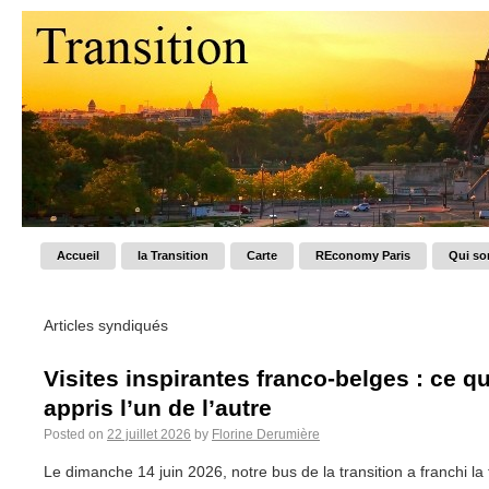
Accueil
la Transition
Carte
REconomy Paris
Qui s
Articles syndiqués
Visites inspirantes franco-belges : ce qu
appris l’un de l’autre
Posted on
22 juillet 2026
by
Florine Derumière
Le dimanche 14 juin 2026, notre bus de la transition a franchi la