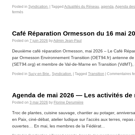
Posted in
Syndication.
|
Tagged
Actualités du Réseau
,
agenda
,
Agenda de
fermés
Café Réparation Ormesson du 16 mai 2
Posted on
7 juin 2026
by
Admin Jean-Paul
Deuxième café réparation Ormesson, mai 2026 – Le Café Répar
par Ormesson Environnement Transition (OET94.fr) antenne de
(SET94.org) et membre de Val-de-Marne en Transition (VdMT), a
Posted in
Sucy en Brie.
,
Syndication.
|
Tagged
Transition
|
Commentaires f
Agenda de mai 2026 — Les activités d
Posted on
3 mai 2026
by
Florine Derumière
Troc de plantes, cuisine sauvage, chantier au potager, anniversa
en Paix, ciné-débat, atelier ludique sur l'accès aux terres, repas
ouvertes… En mai, les membres de la Fédérat...