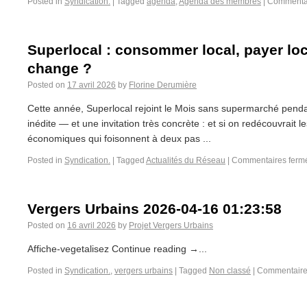
Posted in
Syndication.
|
Tagged
agenda
,
Agenda des membres
|
Commentai
Superlocal : consommer local, payer lo
change ?
Posted on
17 avril 2026
by
Florine Derumière
Cette année, Superlocal rejoint le Mois sans supermarché pendant
inédite — et une invitation très concrète : et si on redécouvrait le
économiques qui foisonnent à deux pas ...
Posted in
Syndication.
|
Tagged
Actualités du Réseau
|
Commentaires ferm
Vergers Urbains 2026-04-16 01:23:58
Posted on
16 avril 2026
by
Projet Vergers Urbains
Affiche-vegetalisez Continue reading →...
Posted in
Syndication.
,
vergers urbains
|
Tagged
Non classé
|
Commentaire