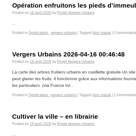
Opération enfruitons les pieds d’immeu
Posted on
16 avril 2026
by
Projet Vergers Urbains
...
Posted in
Syndication.
,
vergers urbains
|
Tagged
Non classé
|
Commentaire
Vergers Urbains 2026-04-16 00:46:48
Posted on
16 avril 2026
by
Projet Vergers Urbains
La carte des arbres fruitiers urbains en cueillette gratuite Un site
peut glaner les fruits. Il fonctionne grâce aux informations fournie
les particuliers. (via France Int...
Posted in
Syndication.
,
vergers urbains
|
Tagged
Non classé
|
Commentaire
Cultiver la ville – en librairie
Posted on
15 avril 2026
by
Projet Vergers Urbains
...