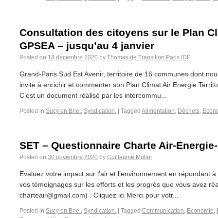
Consultation des citoyens sur le Plan Cl
GPSEA – jusqu’au 4 janvier
Posted on
18 décembre 2020
by
Thomas de Transition Paris IDF
Grand-Paris Sud Est Avenir, territoire de 16 communes dont nous
invite à enrichir et commenter son Plan Climat Air Energie Terri
C’est un document réalisé par les intercommu...
Posted in
Sucy en Brie.
,
Syndication.
|
Tagged
Alimentation
,
Déchets
,
Econ
SET – Questionnaire Charte Air-Energie
Posted on
30 novembre 2020
by
Guillaume Muller
Evaluez votre impact sur l’air et l’environnement en répondant 
vos témoignages sur les efforts et les progrès que vous avez réal
charteair@gmail.com) . Cliquez ici Merci pour votr...
Posted in
Sucy en Brie.
,
Syndication.
|
Tagged
Communication
,
Economie
,