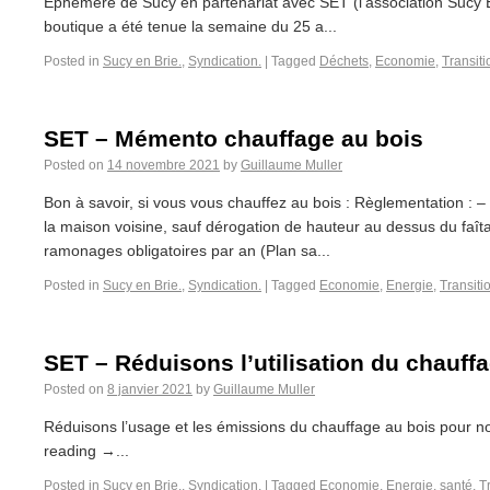
Éphémère de Sucy en partenariat avec SET (l’association Sucy 
boutique a été tenue la semaine du 25 a...
Posted in
Sucy en Brie.
,
Syndication.
|
Tagged
Déchets
,
Economie
,
Transiti
SET – Mémento chauffage au bois
Posted on
14 novembre 2021
by
Guillaume Muller
Bon à savoir, si vous vous chauffez au bois : Règlementation :
la maison voisine, sauf dérogation de hauteur au dessus du fa
ramonages obligatoires par an (Plan sa...
Posted in
Sucy en Brie.
,
Syndication.
|
Tagged
Economie
,
Energie
,
Transiti
SET – Réduisons l’utilisation du chauff
Posted on
8 janvier 2021
by
Guillaume Muller
Réduisons l’usage et les émissions du chauffage au bois pour no
reading →...
Posted in
Sucy en Brie.
,
Syndication.
|
Tagged
Economie
,
Energie
,
santé
,
T