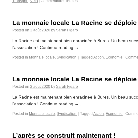
Transport
,
Vélo
|
Commentaires fermés
La monnaie locale La Racine se déploie 
Posted on
2 août 2020
by
Sarah Figaro
La Racine est maintenant bien enracinée à Bures. Un beau succ
l'association ! Continue reading →...
Posted in
Monnaie locale
,
Syndication.
|
Tagged
Action
,
Economie
|
Commen
La monnaie locale La Racine se déploie 
Posted on
2 août 2020
by
Sarah Figaro
La Racine est maintenant bien enracinée à Bures. Un beau succ
l'association ! Continue reading →...
Posted in
Monnaie locale
,
Syndication.
|
Tagged
Action
,
Economie
|
Commen
L’après se construit maintenant !