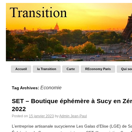
Accueil
la Transition
Carte
REconomy Paris
Qui s
Economie
Tag Archives:
SET – Boutique éphémère à Sucy en Zér
2022
Posted on
15 janvier 2023
by
Admin Jean-Paul
L’entreprise artisanale sucycienne Les Galas d’Elise (LGE) de S