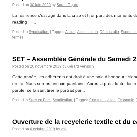
Posted on
30 juin 2020
by
Sarah Figaro
La résilience c’est agir dans la crise et tirer parti des moments 
reading →...
Posted in
Syndication.
|
Tagged
Action
,
Alimentation
,
Démocratie
,
Economi
fermés
SET – Assemblée Générale du Samedi 
Posted on
26 novembre 2019
by
Gérard Vervisch
Cette année, les adhérents ont droit à une haie d’honneur : sign
droite. Nous serons une cinquantaine. Après la présidente, les r
parole, se faisant tirer le portrait par...
Posted in
Sucy en Brie.
,
Syndication.
|
Tagged
Communication
,
Economie
,
Ouverture de la recyclerie textile et du c
Posted on
6 octobre 2019
by
vali