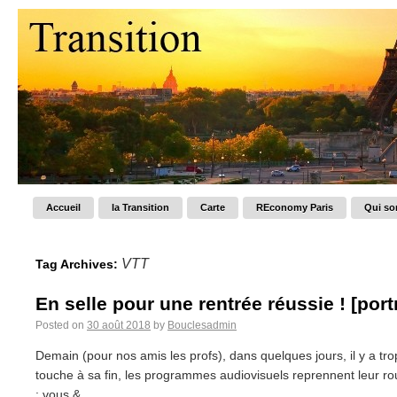
Accueil
la Transition
Carte
REconomy Paris
Qui s
VTT
Tag Archives:
En selle pour une rentrée réussie ! [portr
Posted on
30 août 2018
by
Bouclesadmin
Demain (pour nos amis les profs), dans quelques jours, il y a t
touche à sa fin, les programmes audiovisuels reprennent leur rout
: vous &...