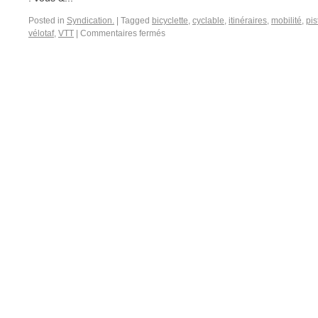
Posted in
Syndication.
|
Tagged
bicyclette
,
cyclable
,
itinéraires
,
mobilité
,
pis
vélotaf
,
VTT
|
Commentaires fermés