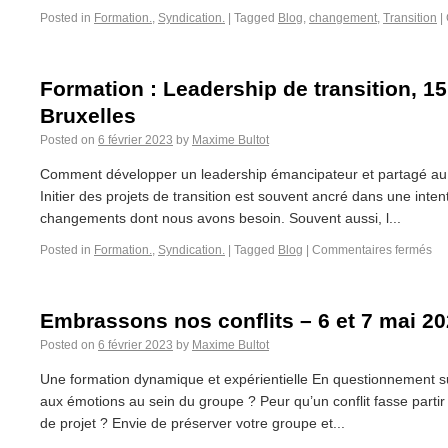
Posted in
Formation.
,
Syndication.
|
Tagged
Blog
,
changement
,
Transition
|
Formation : Leadership de transition, 15
Bruxelles
Posted on
6 février 2023
by
Maxime Bultot
Comment développer un leadership émancipateur et partagé au 
Initier des projets de transition est souvent ancré dans une inte
changements dont nous avons besoin. Souvent aussi, l...
Posted in
Formation.
,
Syndication.
|
Tagged
Blog
|
Commentaires fermés
Embrassons nos conflits – 6 et 7 mai 20
Posted on
6 février 2023
by
Maxime Bultot
Une formation dynamique et expérientielle En questionnement su
aux émotions au sein du groupe ? Peur qu’un conflit fasse partir
de projet ? Envie de préserver votre groupe et...