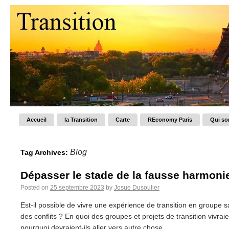
Accueil
la Transition
Carte
REconomy Paris
Qui s
Blog
Tag Archives:
Dépasser le stade de la fausse harmoni
Posted on
25 septembre 2023
by
Josue Dusoulier
Est-il possible de vivre une expérience de transition en groupe
des conflits ? En quoi des groupes et projets de transition vivra
pourquoi devraient-ils aller vers autre chose...