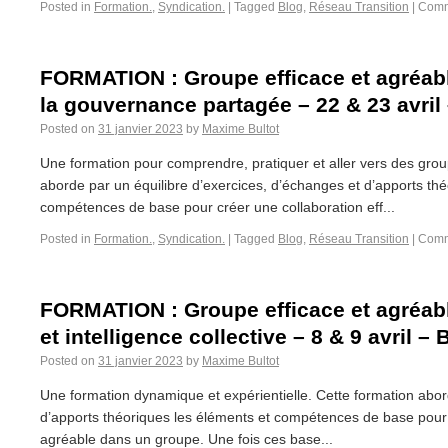
Posted in
Formation.
,
Syndication.
|
Tagged
Blog
,
Réseau Transition
|
Comm
FORMATION : Groupe efficace et agréab
la gouvernance partagée – 22 & 23 avril
Posted on
31 janvier 2023
by
Maxime Bultot
Une formation pour comprendre, pratiquer et aller vers des gro
aborde par un équilibre d’exercices, d’échanges et d’apports th
compétences de base pour créer une collaboration eff...
Posted in
Formation.
,
Syndication.
|
Tagged
Blog
,
Réseau Transition
|
Comm
FORMATION : Groupe efficace et agréab
et intelligence collective – 8 & 9 avril – 
Posted on
31 janvier 2023
by
Maxime Bultot
Une formation dynamique et expérientielle. Cette formation abord
d’apports théoriques les éléments et compétences de base pour c
agréable dans un groupe. Une fois ces base...