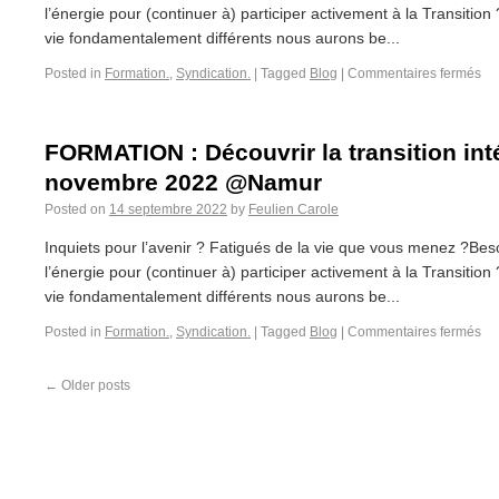
l’énergie pour (continuer à) participer activement à la Transiti
vie fondamentalement différents nous aurons be...
Posted in
Formation.
,
Syndication.
|
Tagged
Blog
|
Commentaires fermés
FORMATION : Découvrir la transition intér
novembre 2022 @Namur
Posted on
14 septembre 2022
by
Feulien Carole
Inquiets pour l’avenir ? Fatigués de la vie que vous menez ?Bes
l’énergie pour (continuer à) participer activement à la Transiti
vie fondamentalement différents nous aurons be...
Posted in
Formation.
,
Syndication.
|
Tagged
Blog
|
Commentaires fermés
←
Older posts