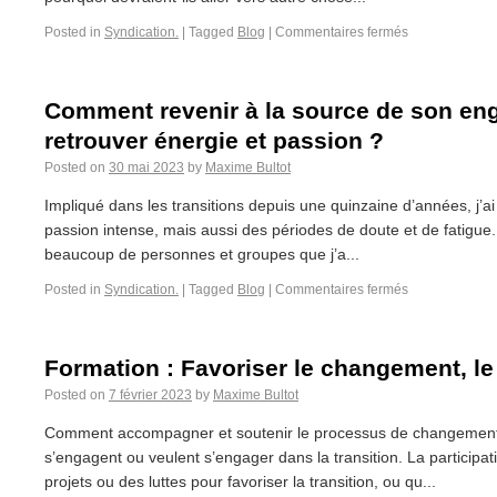
Posted in
Syndication.
|
Tagged
Blog
|
Commentaires fermés
Comment revenir à la source de son e
retrouver énergie et passion ?
Posted on
30 mai 2023
by
Maxime Bultot
Impliqué dans les transitions depuis une quinzaine d’années, j’a
passion intense, mais aussi des périodes de doute et de fatigue.
beaucoup de personnes et groupes que j’a...
Posted in
Syndication.
|
Tagged
Blog
|
Commentaires fermés
Formation : Favoriser le changement, le
Posted on
7 février 2023
by
Maxime Bultot
Comment accompagner et soutenir le processus de changement 
s’engagent ou veulent s’engager dans la transition. La particip
projets ou des luttes pour favoriser la transition, ou qu...