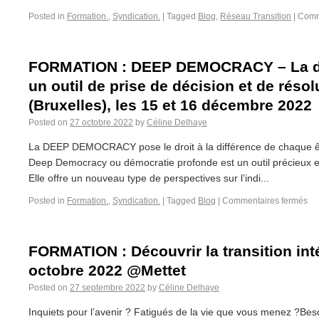
Posted in
Formation.
,
Syndication.
|
Tagged
Blog
,
Réseau Transition
|
Comm
FORMATION : DEEP DEMOCRACY – La dé
un outil de prise de décision et de résol
(Bruxelles), les 15 et 16 décembre 2022
Posted on
27 octobre 2022
by
Céline Delhaye
La DEEP DEMOCRACY pose le droit à la différence de chaque ê
Deep Democracy ou démocratie profonde est un outil précieux en
Elle offre un nouveau type de perspectives sur l’indi...
Posted in
Formation.
,
Syndication.
|
Tagged
Blog
|
Commentaires fermés
FORMATION : Découvrir la transition inté
octobre 2022 @Mettet
Posted on
27 septembre 2022
by
Céline Delhaye
Inquiets pour l’avenir ? Fatigués de la vie que vous menez ?Bes