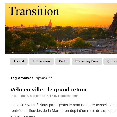
Accueil
la Transition
Carte
REconomy Paris
Qui s
cyclisme
Tag Archives:
Vélo en ville : le grand retour
Posted on
20 septembre 2017
by
Bouclesadmin
Le saviez-vous ? Nous partageons le nom de notre association a
rentrée de Boucles de la Marne, en dépit d’un mois de septemb
lot de nouveau...