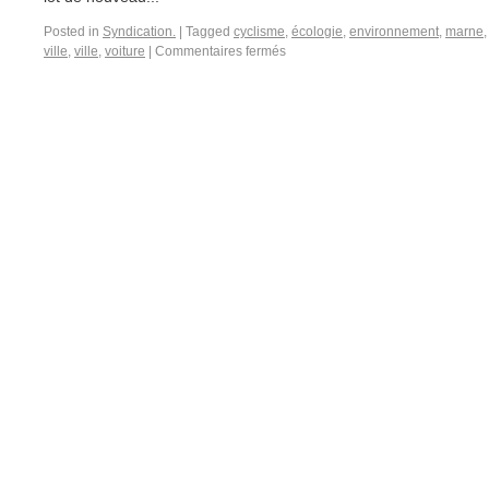
Posted in
Syndication.
|
Tagged
cyclisme
,
écologie
,
environnement
,
marne
ville
,
ville
,
voiture
|
Commentaires fermés