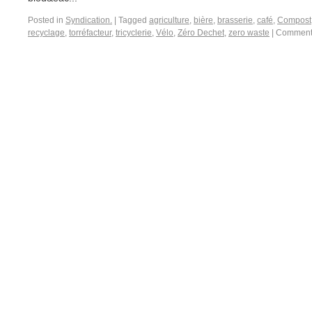
Posted in
Syndication.
|
Tagged
agriculture
,
bière
,
brasserie
,
café
,
Compost
recyclage
,
torréfacteur
,
tricyclerie
,
Vélo
,
Zéro Dechet
,
zero waste
|
Commenta