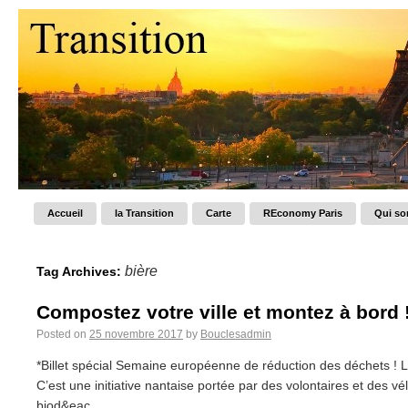
Accueil
la Transition
Carte
REconomy Paris
Qui s
bière
Tag Archives:
Compostez votre ville et montez à bord 
Posted on
25 novembre 2017
by
Bouclesadmin
*Billet spécial Semaine européenne de réduction des déchets ! L
C’est une initiative nantaise portée par des volontaires et des 
biod&eac...