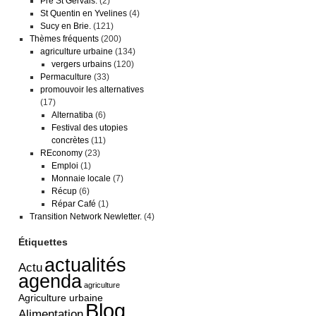
Pré St Gervais.
(2)
St Quentin en Yvelines
(4)
Sucy en Brie.
(121)
Thèmes fréquents
(200)
agriculture urbaine
(134)
vergers urbains
(120)
Permaculture
(33)
promouvoir les alternatives
(17)
Alternatiba
(6)
Festival des utopies
concrètes
(11)
REconomy
(23)
Emploi
(1)
Monnaie locale
(7)
Récup
(6)
Répar Café
(1)
Transition Network Newletter.
(4)
Étiquettes
actualités
Actu
agenda
agriculture
Agriculture urbaine
Blog
Alimentation