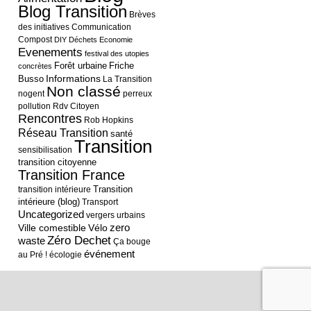
Blog Transition
Brèves
des initiatives
Communication
Compost
DIY
Déchets
Economie
Evenements
festival des utopies
Forêt urbaine
Friche
concrètes
Informations
Busso
La Transition
Non classé
nogent
perreux
pollution
Rdv Citoyen
Rencontres
Rob Hopkins
Réseau Transition
santé
Transition
sensibilisation
transition citoyenne
Transition France
Transition
transition intérieure
intérieure (blog)
Transport
Uncategorized
vergers urbains
Ville comestible
Vélo
zero
Zéro Dechet
waste
Ça bouge
événement
au Pré !
écologie