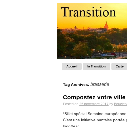
Accueil
la Transition
Carte
brasserie
Tag Archives:
Compostez votre ville
Posted on
25 novembre 2017
by
Boucles
*Billet spécial Semaine européenne 
C’est une initiative nantaise porté
biod&eac...