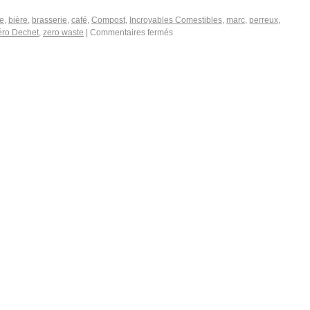
re
,
bière
,
brasserie
,
café
,
Compost
,
Incroyables Comestibles
,
marc
,
perreux
,
éro Dechet
,
zero waste
|
Commentaires fermés