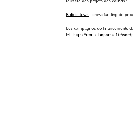
réussite des projets des colibris !"
Bulb in town
: crowdfunding de prox
Les campagnes de financements des 
ici :
https://transitionparisidf.fr/wor