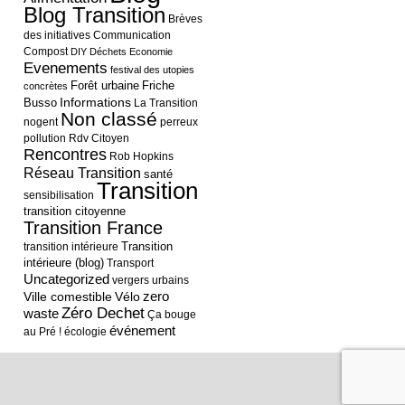
Blog Transition
Brèves
des initiatives
Communication
Compost
DIY
Déchets
Economie
Evenements
festival des utopies
Forêt urbaine
Friche
concrètes
Informations
Busso
La Transition
Non classé
nogent
perreux
pollution
Rdv Citoyen
Rencontres
Rob Hopkins
Réseau Transition
santé
Transition
sensibilisation
transition citoyenne
Transition France
Transition
transition intérieure
intérieure (blog)
Transport
Uncategorized
vergers urbains
Ville comestible
Vélo
zero
Zéro Dechet
waste
Ça bouge
événement
au Pré !
écologie