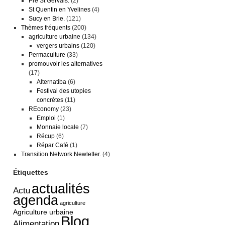
Pré St Gervais.
(2)
St Quentin en Yvelines
(4)
Sucy en Brie.
(121)
Thèmes fréquents
(200)
agriculture urbaine
(134)
vergers urbains
(120)
Permaculture
(33)
promouvoir les alternatives
(17)
Alternatiba
(6)
Festival des utopies
concrètes
(11)
REconomy
(23)
Emploi
(1)
Monnaie locale
(7)
Récup
(6)
Répar Café
(1)
Transition Network Newletter.
(4)
Étiquettes
actualités
Actu
agenda
agriculture
Agriculture urbaine
Blog
Alimentation