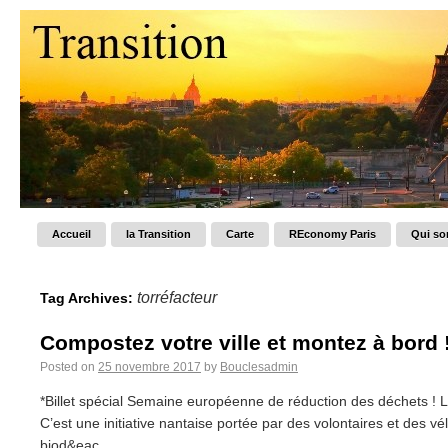
Accueil
la Transition
Carte
REconomy Paris
Qui s
torréfacteur
Tag Archives:
Compostez votre ville et montez à bord 
Posted on
25 novembre 2017
by
Bouclesadmin
*Billet spécial Semaine européenne de réduction des déchets ! L
C’est une initiative nantaise portée par des volontaires et des 
biod&eac...