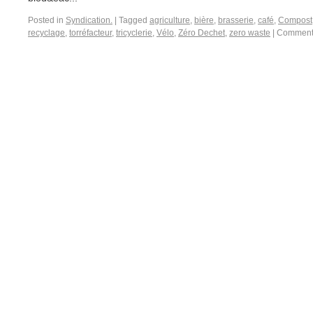
Posted in
Syndication.
|
Tagged
agriculture
,
bière
,
brasserie
,
café
,
Compost
recyclage
,
torréfacteur
,
tricyclerie
,
Vélo
,
Zéro Dechet
,
zero waste
|
Commenta