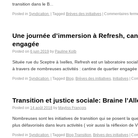
transition dans le B...
Posted in
Syndication.
|
Tagged
Brèves des initiatives
|
Commentaires ferm
Une journée d’immersion à Refresh, cant
engagée
Posted on
6 juin 2019
by
Pauline Kolb
Située rue du Sceptre à Ixelles, Refresh est un laboratoire socia
à travers de nombreuses activités : cantine de quartier engagée s
Posted in
Syndication.
|
Tagged
Blog
,
Brèves des initiatives
,
Initiatives
|
Com
Transition et justice sociale: Braine l’Al
Posted on
14 août 2018
by
Mayliss François
Nombreuses sont les initiatives de transition qui se posent la qu
plus défavorisés dans leurs activités ( voir aussi la réflexion de 
Posted in
Syndication.
|
Tagged
Blog Transition
,
Brèves des initiatives
|
Com