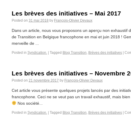
Les brèves des initiatives – Mai 2017
Posted on
31 mai 2018
by
François-Olivier Devaux
Dans un article, nous vous proposons un aperçu non exhaustif des
de Transition en Belgique francophone en mai et juin 2018 ! Ge
merveille de ...
Posted in
Syndication.
|
Tagged
Blog Transition
,
Brèves des initiatives
|
Com
Les brèves des initiatives – Novembre 
Posted on
21 novembre 2017
by
François-Olivier Devaux
Cet article vous présente quelques projets lancés par des initiat
francophone. Ceci ne se veut pas un travail exhaustif, mais bien
Nos société...
Posted in
Syndication.
|
Tagged
Blog Transition
,
Brèves des initiatives
|
Com