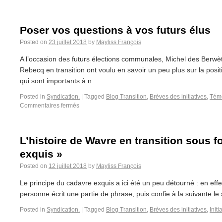
Poser vos questions à vos futurs élus
Posted on
23 juillet 2018
by
Mayliss François
A l’occasion des futurs élections communales, Michel des Berwèt
Rebecq en transition ont voulu en savoir un peu plus sur la posi
qui sont importants à n...
Posted in
Syndication.
|
Tagged
Blog Transition
,
Brèves des initiatives
,
Témo
Commentaires fermés
L’histoire de Wavre en transition sous 
exquis »
Posted on
12 juillet 2018
by
Mayliss François
Le principe du cadavre exquis a ici été un peu détourné : en effe
personne écrit une partie de phrase, puis confie à la suivante le 
Posted in
Syndication.
|
Tagged
Blog Transition
,
Brèves des initiatives
,
Initi