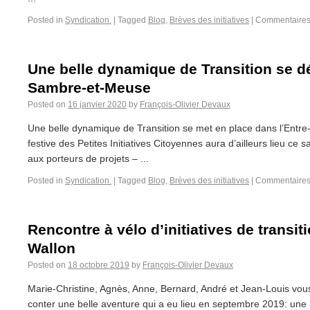
Posted in
Syndication.
|
Tagged
Blog
,
Brèves des initiatives
|
Commentaires
Une belle dynamique de Transition se d
Sambre-et-Meuse
Posted on
16 janvier 2020
by
François-Olivier Devaux
Une belle dynamique de Transition se met en place dans l’Entr
festive des Petites Initiatives Citoyennes aura d’ailleurs lieu ce
aux porteurs de projets – ...
Posted in
Syndication.
|
Tagged
Blog
,
Brèves des initiatives
|
Commentaires
Rencontre à vélo d’initiatives de transit
Wallon
Posted on
18 octobre 2019
by
François-Olivier Devaux
Marie-Christine, Agnès, Anne, Bernard, André et Jean-Louis vous
conter une belle aventure qui a eu lieu en septembre 2019: une r