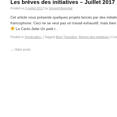
Les brèves des initiatives – Juillet 2017
Posted on
5 juillet 2017
by
Vincent Boisclair
Cet article vous présente quelques projets lancés par des initiat
francophone. Ceci ne se veut pas un travail exhaustif, mais bien
La Carto-Jette Un petit r...
Posted in
Syndication.
|
Tagged
Blog Transition
,
Brèves des initiatives
|
Com
←
Older posts