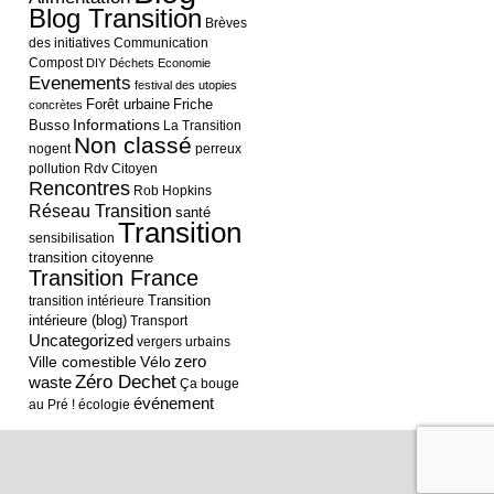
Blog Transition
Brèves
des initiatives
Communication
Compost
DIY
Déchets
Economie
Evenements
festival des utopies
Forêt urbaine
Friche
concrètes
Informations
Busso
La Transition
Non classé
nogent
perreux
pollution
Rdv Citoyen
Rencontres
Rob Hopkins
Réseau Transition
santé
Transition
sensibilisation
transition citoyenne
Transition France
Transition
transition intérieure
intérieure (blog)
Transport
Uncategorized
vergers urbains
Ville comestible
Vélo
zero
Zéro Dechet
waste
Ça bouge
événement
au Pré !
écologie