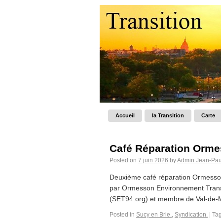
Accueil
la Transition
Carte
Café Réparation Orme
Posted on
7 juin 2026
by
Admin Jean-Pau
Deuxième café réparation Ormesso
par Ormesson Environnement Transi
(SET94.org) et membre de Val-de-Ma
Posted in
Sucy en Brie.
,
Syndication.
|
Ta