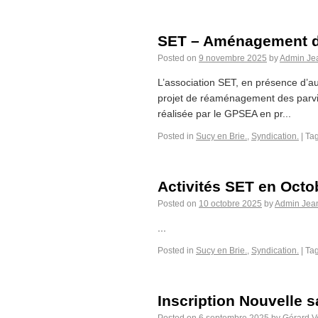
SET – Aménagement de
Posted on
9 novembre 2025
by
Admin Je
L’association SET, en présence d’au
projet de réaménagement des parvis 
réalisée par le GPSEA en pr...
Posted in
Sucy en Brie.
,
Syndication.
|
Ta
Activités SET en Octo
Posted on
10 octobre 2025
by
Admin Jea
...
Posted in
Sucy en Brie.
,
Syndication.
|
Ta
Inscription Nouvelle 