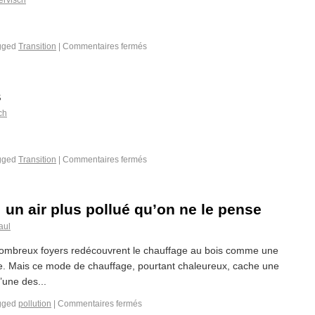
ervisch
gged
Transition
|
Commentaires fermés
s
ch
gged
Transition
|
Commentaires fermés
 un air plus pollué qu’on ne le pense
aul
 nombreux foyers redécouvrent le chauffage au bois comme une
ue. Mais ce mode de chauffage, pourtant chaleureux, cache une
l’une des...
gged
pollution
|
Commentaires fermés