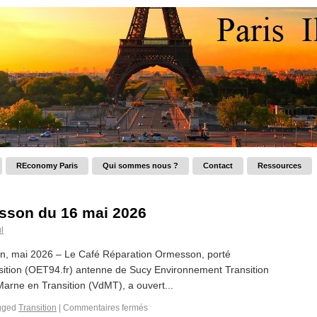
REconomy Paris
Qui sommes nous ?
Contact
Ressources
sson du 16 mai 2026
l
n, mai 2026 – Le Café Réparation Ormesson, porté
tion (OET94.fr) antenne de Sucy Environnement Transition
rne en Transition (VdMT), a ouvert...
gged
Transition
|
Commentaires fermés