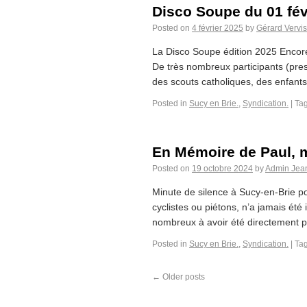
Disco Soupe du 01 fév
Posted on
4 février 2025
by
Gérard Vervi
La Disco Soupe édition 2025 Encore
De très nombreux participants (pre
des scouts catholiques, des enfant
Posted in
Sucy en Brie.
,
Syndication.
|
Ta
En Mémoire de Paul, m
Posted on
19 octobre 2024
by
Admin Jea
Minute de silence à Sucy-en-Brie po
cyclistes ou piétons, n’a jamais é
nombreux à avoir été directement pr
Posted in
Sucy en Brie.
,
Syndication.
|
Ta
←
Older posts