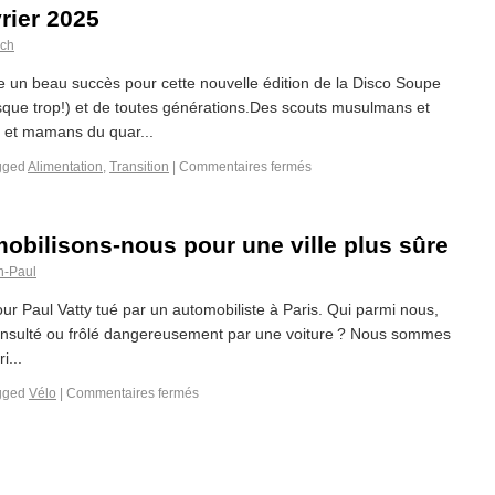
rier 2025
sch
 un beau succès pour cette nouvelle édition de la Disco Soupe
sque trop!) et de toutes générations.Des scouts musulmans et
s et mamans du quar...
gged
Alimentation
,
Transition
|
Commentaires fermés
obilisons-nous pour une ville plus sûre
n-Paul
ur Paul Vatty tué par un automobiliste à Paris. Qui parmi nous,
té insulté ou frôlé dangereusement par une voiture ? Nous sommes
i...
gged
Vélo
|
Commentaires fermés