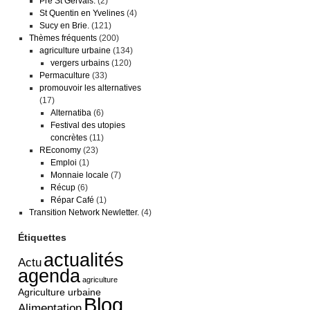
Pré St Gervais.
(2)
St Quentin en Yvelines
(4)
Sucy en Brie.
(121)
Thèmes fréquents
(200)
agriculture urbaine
(134)
vergers urbains
(120)
Permaculture
(33)
promouvoir les alternatives
(17)
Alternatiba
(6)
Festival des utopies
concrètes
(11)
REconomy
(23)
Emploi
(1)
Monnaie locale
(7)
Récup
(6)
Répar Café
(1)
Transition Network Newletter.
(4)
Étiquettes
actualités
Actu
agenda
agriculture
Agriculture urbaine
Blog
Alimentation