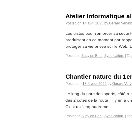
Atelier Informatique al
Posted on
14 avril 2025
by
Gérard Vervis
Les pistes pour renforcer sa sécuri
produisent en ce moment par rappor
protéger sa vie privée sur le Web. D
Posted in
Sucy en Brie.
,
Syndication.
|
Ta
Chantier nature du 1er
Posted on
18 février 2025
by
Gérard Verv
Le long du parc des sports, côté rue
des 2 côtés de la route : il y en a u
C’est un “crapaudrome ...
Posted in
Sucy en Brie.
,
Syndication.
|
Ta