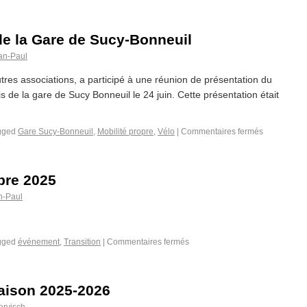
 la Gare de Sucy-Bonneuil
an-Paul
tres associations, a participé à une réunion de présentation du
de la gare de Sucy Bonneuil le 24 juin. Cette présentation était
gged
Gare Sucy-Bonneuil
,
Mobilité propre
,
Vélo
|
Commentaires fermés
bre 2025
n-Paul
gged
événement
,
Transition
|
Commentaires fermés
saison 2025-2026