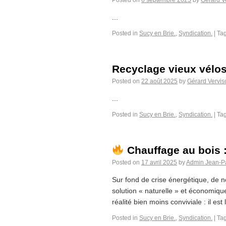
Posted on
6 septembre 2025
by
Gérard V
...
Posted in
Sucy en Brie.
,
Syndication.
|
Ta
Recyclage vieux vélo
Posted on
22 août 2025
by
Gérard Vervis
...
Posted in
Sucy en Brie.
,
Syndication.
|
Ta
Chauffage au bois :
Posted on
17 avril 2025
by
Admin Jean-P
Sur fond de crise énergétique, de
solution « naturelle » et économiq
réalité bien moins conviviale : il est 
Posted in
Sucy en Brie.
,
Syndication.
|
Ta