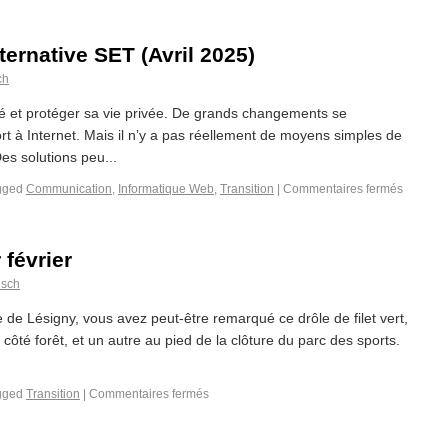
ternative SET (Avril 2025)
ch
té et protéger sa vie privée. De grands changements se
t à Internet. Mais il n’y a pas réellement de moyens simples de
es solutions peu...
gged
Communication
,
Informatique Web
,
Transition
|
Commentaires fermés
 février
isch
 de Lésigny, vous avez peut-être remarqué ce drôle de filet vert,
n côté forêt, et un autre au pied de la clôture du parc des sports.
gged
Transition
|
Commentaires fermés