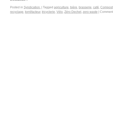
Posted in
Syndication.
|
Tagged
agriculture
,
bière
,
brasserie
,
café
,
Compost
recyclage
,
torréfacteur
,
tricyclerie
,
Vélo
,
Zéro Dechet
,
zero waste
|
Commenta