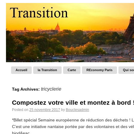
Accueil
la Transition
Carte
REconomy Paris
Qui s
tricyclerie
Tag Archives:
Compostez votre ville et montez à bord 
Posted on
25 novembre 2017
by
Bouclesadmin
*Billet spécial Semaine européenne de réduction des déchets ! L
C’est une initiative nantaise portée par des volontaires et des 
biod&eac...