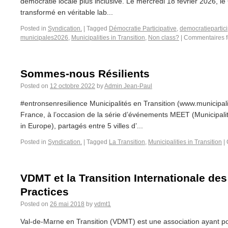
démocratie locale plus inclusive. Le mercredi 18 février 2026, le
transformé en véritable lab...
Posted in
Syndication.
|
Tagged
Démocratie Participative
,
democratiepartici
municipales2026
,
Municipalities in Transition
,
Non class?
|
Commentaires 
Sommes-nous Résilients
Posted on
12 octobre 2022
by
Admin Jean-Paul
#entronsenresilience Municipalités en Transition (www.municipali
France, à l’occasion de la série d’événements MEET (Municipalit
in Europe), partagés entre 5 villes d’...
Posted in
Syndication.
|
Tagged
La Transition
,
Municipalities in Transition
|
VDMT et la Transition Internationale d
Practices
Posted on
26 mai 2018
by
vdmt1
Val-de-Marne en Transition (VDMT) est une association ayant pou