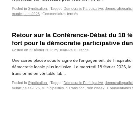
Posted in
Syndication.
|
Tagged
Démocratie Participative
,
democratiepartici
municiplaes2026
|
Commentaires fermés
Retour sur la Conférence-Débat du 18 f
fort pour la démocratie participative dan
Posted on
22 février 2026
by
Jean-Paul Grange
Une soirée placée sous le signe de l’engagement, de l’inspiratio
démocratie locale plus inclusive. Le mercredi 18 février 2026, le
transformé en véritable lab...
Posted in
Syndication.
|
Tagged
Démocratie Participative
,
democratiepartici
municipales2026
,
Municipalities in Transition
,
Non class?
|
Commentaires 