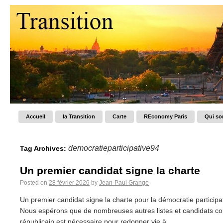
Accueil
la Transition
Carte
REconomy Paris
Qui s
democratieparticipative94
Tag Archives:
Un premier candidat signe la charte
Posted on
28 février 2026
by
Jean-Paul Grange
Un premier candidat signe la charte pour la démocratie participa
Nous espérons que de nombreuses autres listes et candidats co
républicain est nécessaire pour redonner vie à...