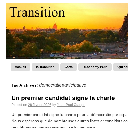
Accueil
la Transition
Carte
REconomy Paris
Qui s
democratieparticipative
Tag Archives:
Un premier candidat signe la charte
Posted on
28 février 2026
by
Jean-Paul Grange
Un premier candidat signe la charte pour la démocratie participa
Nous espérons que de nombreuses autres listes et candidats co
républicain est nécessaire pour redonner vie à...