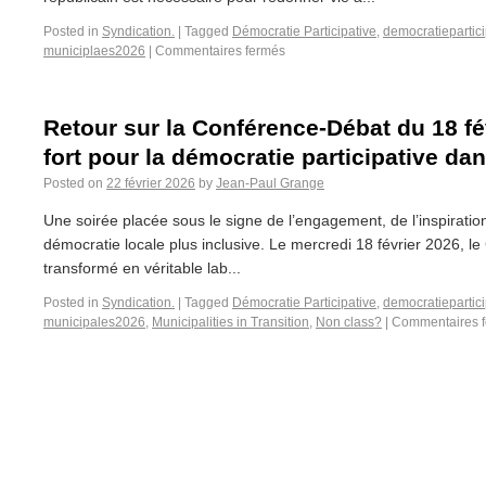
Posted in
Syndication.
|
Tagged
Démocratie Participative
,
democratiepartici
municiplaes2026
|
Commentaires fermés
Retour sur la Conférence-Débat du 18 f
fort pour la démocratie participative dan
Posted on
22 février 2026
by
Jean-Paul Grange
Une soirée placée sous le signe de l’engagement, de l’inspiratio
démocratie locale plus inclusive. Le mercredi 18 février 2026, le
transformé en véritable lab...
Posted in
Syndication.
|
Tagged
Démocratie Participative
,
democratiepartici
municipales2026
,
Municipalities in Transition
,
Non class?
|
Commentaires 