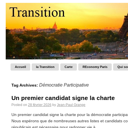
Accueil
la Transition
Carte
REconomy Paris
Qui s
Démocratie Participative
Tag Archives:
Un premier candidat signe la charte
Posted on
28 février 2026
by
Jean-Paul Grange
Un premier candidat signe la charte pour la démocratie participa
Nous espérons que de nombreuses autres listes et candidats co
républicain est nécessaire pour redonner vie à...