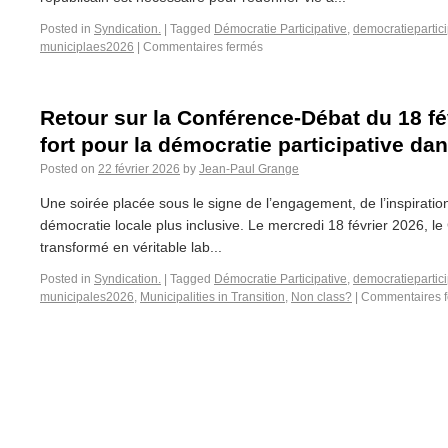
Posted in
Syndication.
|
Tagged
Démocratie Participative
,
democratiepartici
municiplaes2026
|
Commentaires fermés
Retour sur la Conférence-Débat du 18 f
fort pour la démocratie participative dan
Posted on
22 février 2026
by
Jean-Paul Grange
Une soirée placée sous le signe de l’engagement, de l’inspiratio
démocratie locale plus inclusive. Le mercredi 18 février 2026, le
transformé en véritable lab...
Posted in
Syndication.
|
Tagged
Démocratie Participative
,
democratiepartici
municipales2026
,
Municipalities in Transition
,
Non class?
|
Commentaires 