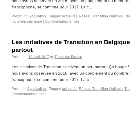
nous avons observée en 2016, avec un doublement du nombre d’i
francophone, se confirme pour 2017. La c...
Posted in
Syndication.
|
Tagged
actualités
,
Réseau Transition Wallonie
,
Rue
transition intérieure
|
Commentaires fermés
Les initiatives de Transition en Belgiqu
partout
Posted on
18 avril 2017
by
Transition France
Les initiatives de Transition s’activent un peu partout Ça bouge
nous avons observée en 2016, avec un doublement du nombre d’i
francophone, se confirme pour 2017. La c...
Posted in
Syndication.
|
Tagged
actualités
,
Réseau Transition Wallonie
,
Tra
Commentaires fermés