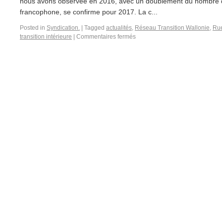
nous avons observée en 2016, avec un doublement du nombre d’i
francophone, se confirme pour 2017. La c...
Posted in
Syndication.
|
Tagged
actualités
,
Réseau Transition Wallonie
,
Rue
transition intérieure
|
Commentaires fermés