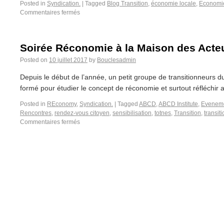
Posted in
Syndication.
|
Tagged
Blog Transition
,
économie locale
,
Economie
Commentaires fermés
Soirée Réconomie à la Maison des Acteu
Posted on
10 juillet 2017
by
Bouclesadmin
Depuis le début de l’année, un petit groupe de transitionneurs d
formé pour étudier le concept de réconomie et surtout réfléchir au
Posted in
REconomy
,
Syndication.
|
Tagged
ABCD
,
ABCD Institute
,
Evenem
Rencontres
,
rendez-vous citoyen
,
sensibilisation
,
totnes
,
Transition
,
transit
Commentaires fermés