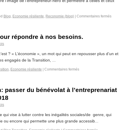
re l’image de l’entrepreneur-héro et permettre à celles et ceux
ed
Blog
,
Economie résiliente
,
Reconomie (blog)
|
Commentaires fermés
pour répondre à nos besoins.
ois
’est ? « L’économie », un mot qui peut en repousser plus d’un et
es engagés de la Transition, ...
sition
,
Economie résiliente
|
Commentaires fermés
: passer du bénévolat à l’entreprenariat
018
ois
 qui vise à lutter contre les inégalités sociales/de genre, qui
ciale ou encore qui permette une plus grande accessib...