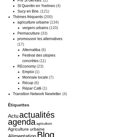
Pré St Gervais.
(2)
St Quentin en Yvelines
(4)
Sucy en Brie.
(121)
Thèmes fréquents
(200)
agriculture urbaine
(134)
vergers urbains
(120)
Permaculture
(33)
promouvoir les alternatives
(17)
Alternatiba
(6)
Festival des utopies
concrètes
(11)
REconomy
(23)
Emploi
(1)
Monnaie locale
(7)
Récup
(6)
Répar Café
(1)
Transition Network Newletter.
(4)
Étiquettes
actualités
Actu
agenda
agriculture
Agriculture urbaine
Blog
Alimentation