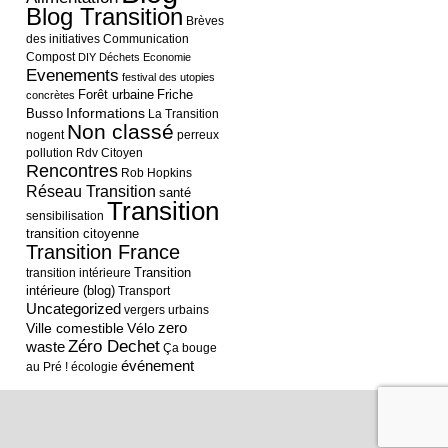
Blog Transition
Brèves
des initiatives
Communication
Compost
DIY
Déchets
Economie
Evenements
festival des utopies
Forêt urbaine
Friche
concrètes
Informations
Busso
La Transition
Non classé
nogent
perreux
pollution
Rdv Citoyen
Rencontres
Rob Hopkins
Réseau Transition
santé
Transition
sensibilisation
transition citoyenne
Transition France
Transition
transition intérieure
intérieure (blog)
Transport
Uncategorized
vergers urbains
Ville comestible
Vélo
zero
Zéro Dechet
waste
Ça bouge
événement
au Pré !
écologie