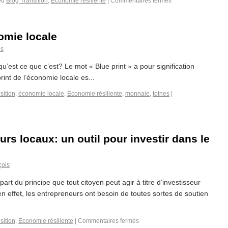
ed
Blog Transition
,
Economie résiliente
|
Commentaires fermés
omie locale
is
qu’est ce que c’est? Le mot « Blue print » a pour signification
int de l’économie locale es...
sition
,
économie locale
,
Economie résiliente
,
monnaie
,
totnes
|
rs locaux: un outil pour investir dans le
çois
t du principe que tout citoyen peut agir à titre d’investisseur
en effet, les entrepreneurs ont besoin de toutes sortes de soutien
sition
,
Economie résiliente
|
Commentaires fermés