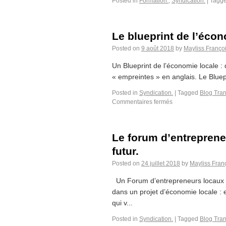
Posted in
Formation.
,
Syndication.
|
Tagg
Le blueprint de l’écon
Posted on
9 août 2018
by
Mayliss Franço
Un Blueprint de l’économie locale : 
« empreintes » en anglais. Le Bluepr
Posted in
Syndication.
|
Tagged
Blog Tran
Commentaires fermés
Le forum d’entrepreneu
futur.
Posted on
24 juillet 2018
by
Mayliss Fran
Un Forum d’entrepreneurs locaux par
dans un projet d’économie locale : 
qui v...
Posted in
Syndication.
|
Tagged
Blog Tran