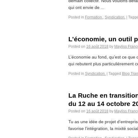
demain collectif. Nous voulons défai
qui ont envie de ...
Posted in
Formation.
,
Syndication.
|
Tagg
L’économie, un outil 
Posted on
16 août 2018
by
Mayliss Franç
L’économie au fond, qu’est ce que c
qui rebutent plus particulièrement c
Posted in
Syndication.
|
Tagged
Blog Tran
La Ruche en transition
du 12 au 14 octobre 2
Posted on
16 août 2018
by
Mayliss Franç
Tu as une idée de projet d’entreprise
favorise l’intégration, la mixité so