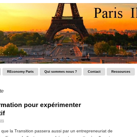
REconomy Paris
Qui sommes nous ?
Contact
Ressources
te
rmation pour expérimenter
if
ois
que la Transition passera aussi par un entrepreneuriat de