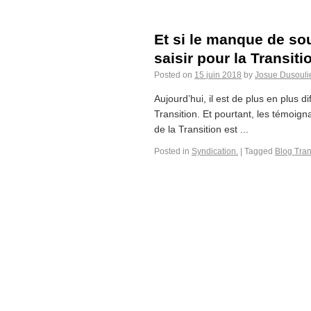
Et si le manque de sou
saisir pour la Transiti
Posted on
15 juin 2018
by
Josue Dusouli
Aujourd’hui, il est de plus en plus di
Transition. Et pourtant, les témoi
de la Transition est ...
Posted in
Syndication.
|
Tagged
Blog Tran