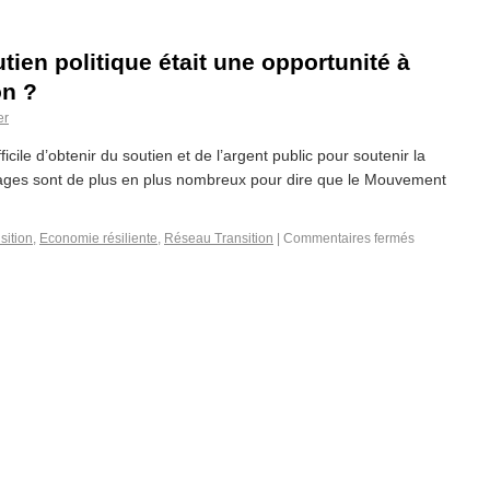
tien politique était une opportunité à
on ?
er
fficile d’obtenir du soutien et de l’argent public pour soutenir la
gnages sont de plus en plus nombreux pour dire que le Mouvement
sition
,
Economie résiliente
,
Réseau Transition
|
Commentaires fermés