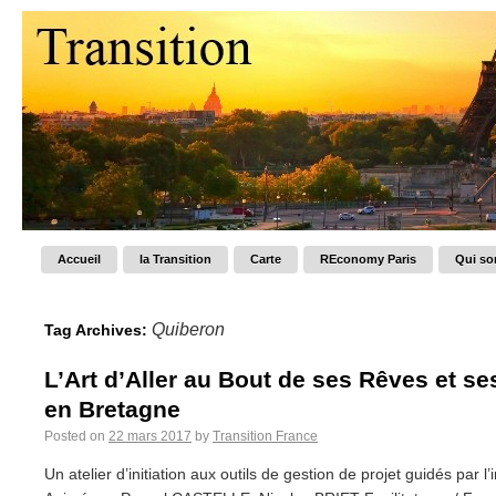
Accueil
la Transition
Carte
REconomy Paris
Qui s
Quiberon
Tag Archives:
L’Art d’Aller au Bout de ses Rêves et ses
en Bretagne
Posted on
22 mars 2017
by
Transition France
Un atelier d’initiation aux outils de gestion de projet guidés par l