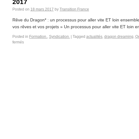
2017
Posted on
18 mars 2017
by
Transition France
Rêve du Dragon* : un processus pour aller vite ET loin ensemble 
vos rêves et vos projets » Un processus pour aller vite ET loin 
Posted in
Formation.
,
Syndication.
|
Tagged
actualités
,
dragon dreaming
,
Q
fermés