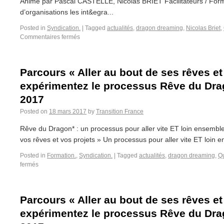
Animé par Pascal CASTELLE, Nicolas BRIET Facilitateurs / Form
d’organisations les int&egra...
Posted in
Syndication.
|
Tagged
actualités
,
dragon dreaming
,
Nicolas Briet
,
Commentaires fermés
Parcours « Aller au bout de ses rêves et
expérimentez le processus Rêve du Drag
2017
Posted on
18 mars 2017
by
Transition France
Rêve du Dragon* : un processus pour aller vite ET loin ensemble 
vos rêves et vos projets » Un processus pour aller vite ET loin 
Posted in
Formation.
,
Syndication.
|
Tagged
actualités
,
dragon dreaming
,
Q
fermés
Parcours « Aller au bout de ses rêves et
expérimentez le processus Rêve du Drag