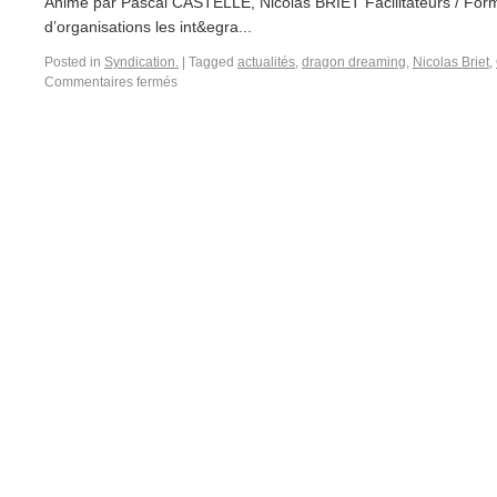
Animé par Pascal CASTELLE, Nicolas BRIET Facilitateurs / Form
d’organisations les int&egra...
Posted in
Syndication.
|
Tagged
actualités
,
dragon dreaming
,
Nicolas Briet
,
Commentaires fermés