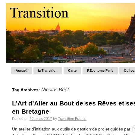
Accueil
la Transition
Carte
REconomy Paris
Qui s
Nicolas Briet
Tag Archives:
L’Art d’Aller au Bout de ses Rêves et ses
en Bretagne
Posted on
22 mars 2017
by
Transition France
Un atelier d’initiation aux outils de gestion de projet guidés par l