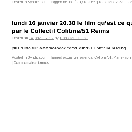
Posted in
Syndication.
|
Tagged
actualités
,
Qu'est ce qu'on attend?
,
Salies 
lundi 16 janvier 20.30 le film qu’est ce 
par le Collectif Colibris/51 Reims
Posted on
14 janvier 2017
by
Transition France
plus d’info sur www.facebook.com/Colibri51 Continue reading →.
Posted in
Syndication.
|
Tagged
actualités
,
agenda
,
Colibris/51
,
Marie-moni
|
Commentaires fermés