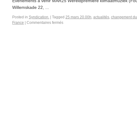
Évènements à venir MAR25 Wereldpremière klimaatmuziek (Four 
Willemskade 22, ...
Posted in
Syndication.
|
Tagged
25 mars 20.00h
,
actualités
,
changement du 
France
|
Commentaires fermés