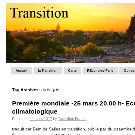
Accueil
la Transition
Carte
REconomy Paris
Qui s
musique
Tag Archives:
Première mondiale -25 mars 20.00 h- Ec
climatologique
Posted on
24 mars 2017
by
Transition France
traduit par Bem de Salies en transition, publié par duurzaamhei