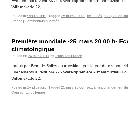
Évènements à venir MAR25 Wereldpremière klimaatmuziek (Four 
Willemskade 22, ...
Posted in
Syndication.
|
Tagged
25 mars 20.00h
,
actualités
,
changement du 
France
|
Commentaires fermés
Première mondiale -25 mars 20.00 h- Ec
climatologique
Posted on
24 mars 2017
by
Transition France
traduit par Bem de Salies en transition, publié par duurzaamhei
Évènements à venir MAR25 Wereldpremière klimaatmuziek (Four 
Willemskade 22, ...
Posted in
Syndication.
|
Tagged
25 mars 20.00h
,
actualités
,
changement du 
Commentaires fermés