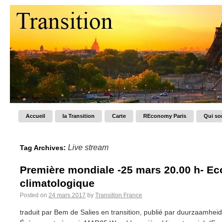
Accueil
la Transition
Carte
REconomy Paris
Qui s
Live stream
Tag Archives:
Première mondiale -25 mars 20.00 h- Ec
climatologique
Posted on
24 mars 2017
by
Transition France
traduit par Bem de Salies en transition, publié par duurzaamhei