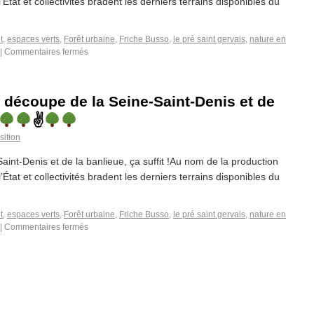
État et collectivités bradent les derniers terrains disponibles du
t
,
espaces verts
,
Forêt urbaine
,
Friche Busso
,
le pré saint gervais
,
nature en
|
Commentaires fermés
a découpe de la Seine-Saint-Denis et de
✌
sition
aint-Denis et de la banlieue, ça suffit !Au nom de la production
État et collectivités bradent les derniers terrains disponibles du
t
,
espaces verts
,
Forêt urbaine
,
Friche Busso
,
le pré saint gervais
,
nature en
|
Commentaires fermés