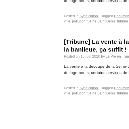
de logements, certains services de l’
...
Posted in
Syndication.
|
Tagged
Documen
ville
,
pollution
,
Seine Saint Denis
,
tribune
[Tribune] La vente à l
la banlieue, ça suffit !
Posted on
15 juin 2020
by
Le Pré en Tran
La vente à la découpe de la Seine-S
de logements, certains services de l’
...
Posted in
Syndication.
|
Tagged
Documen
ville
,
pollution
,
Seine Saint Denis
,
tribune