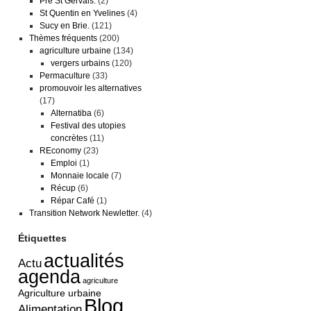
Pré St Gervais.
(2)
St Quentin en Yvelines
(4)
Sucy en Brie.
(121)
Thèmes fréquents
(200)
agriculture urbaine
(134)
vergers urbains
(120)
Permaculture
(33)
promouvoir les alternatives
(17)
Alternatiba
(6)
Festival des utopies
concrètes
(11)
REconomy
(23)
Emploi
(1)
Monnaie locale
(7)
Récup
(6)
Répar Café
(1)
Transition Network Newletter.
(4)
Étiquettes
actualités
Actu
agenda
agriculture
Agriculture urbaine
Blog
Alimentation