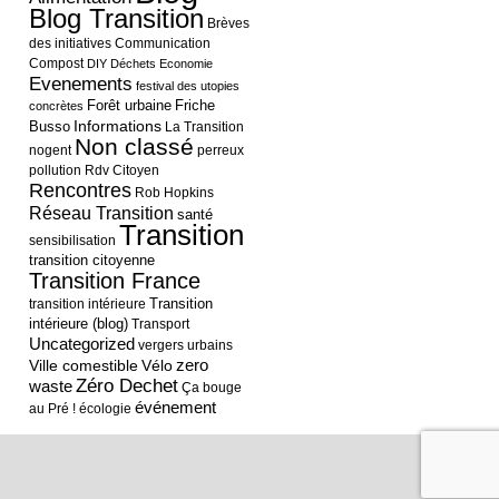
Blog Transition
Brèves
des initiatives
Communication
Compost
DIY
Déchets
Economie
Evenements
festival des utopies
Forêt urbaine
Friche
concrètes
Informations
Busso
La Transition
Non classé
nogent
perreux
pollution
Rdv Citoyen
Rencontres
Rob Hopkins
Réseau Transition
santé
Transition
sensibilisation
transition citoyenne
Transition France
Transition
transition intérieure
intérieure (blog)
Transport
Uncategorized
vergers urbains
Ville comestible
Vélo
zero
Zéro Dechet
waste
Ça bouge
événement
au Pré !
écologie