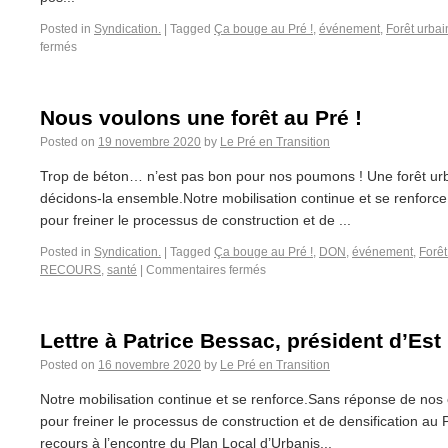
Posted in
Syndication.
|
Tagged
Ça bouge au Pré !
,
événement
,
Forêt urbai
fermés
Nous voulons une forêt au Pré !
Posted on
19 novembre 2020
by
Le Pré en Transition
Trop de béton… n’est pas bon pour nos poumons ! Une forêt urb
décidons-la ensemble.Notre mobilisation continue et se renforc
pour freiner le processus de construction et de ...
Posted in
Syndication.
|
Tagged
Ça bouge au Pré !
,
DON
,
événement
,
Forêt
RECOURS
,
santé
|
Commentaires fermés
Lettre à Patrice Bessac, président d’Es
Posted on
16 novembre 2020
by
Le Pré en Transition
Notre mobilisation continue et se renforce.Sans réponse de nos 
pour freiner le processus de construction et de densification au
recours à l’encontre du Plan Local d’Urbanis...