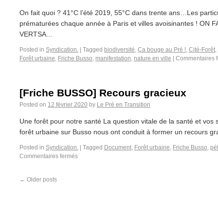
On fait quoi ? 41°C l’été 2019, 55°C dans trente ans…Les partic
prématurées chaque année à Paris et villes avoisinantes !
VERTSA...
Posted in
Syndication.
|
Tagged
biodiversité
,
Ça bouge au Pré !
,
Cité-Forêt
,
Forêt urbaine
,
Friche Busso
,
manifestation
,
nature en ville
|
Commentaires 
[Friche BUSSO] Recours gracieux
Posted on
12 février 2020
by
Le Pré en Transition
Une forêt pour notre santé La question vitale de la santé et vos 
forêt urbaine sur Busso nous ont conduit à former un recours gra
Posted in
Syndication.
|
Tagged
Document
,
Forêt urbaine
,
Friche Busso
,
pét
Commentaires fermés
←
Older posts