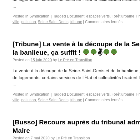
...
Posted in
Syndication.
|
Tagged
Document
,
espaces verts
,
Forêt urbaine
,
Fr
ville
,
pollution
,
Seine Saint Denis
,
tribune
|
Commentaires fermés
[Tribune] La vente à la découpe de la Se
la banlieue, ça suffit !
✌
Posted on
15 juin 2020
by
Le Pré en Transition
La vente à la découpe de la Seine-Saint-Denis et de la banlieue,
de logements, certains services de l’État et collectivités bradent 
...
Posted in
Syndication.
|
Tagged
Document
,
espaces verts
,
Forêt urbaine
,
Fr
ville
,
pollution
,
Seine Saint Denis
,
tribune
|
Commentaires fermés
[Busso] Recours auprès du tribunal admin
Maire
Posted on
7 mai 2020
by
Le Pré en Transition