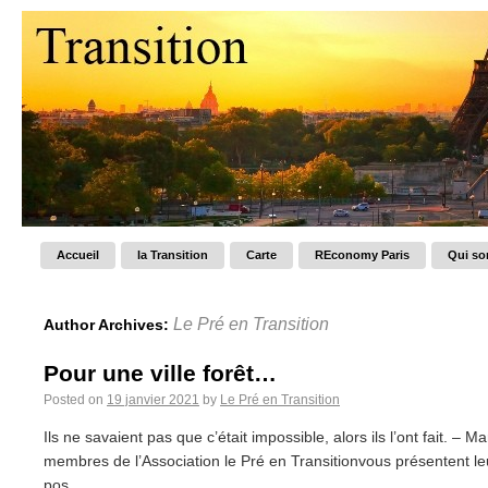
Accueil
la Transition
Carte
REconomy Paris
Qui s
Le Pré en Transition
Author Archives:
Pour une ville forêt…
Posted on
19 janvier 2021
by
Le Pré en Transition
Ils ne savaient pas que c’était impossible, alors ils l’ont fait. – 
membres de l’Association le Pré en Transitionvous présentent l
pos...