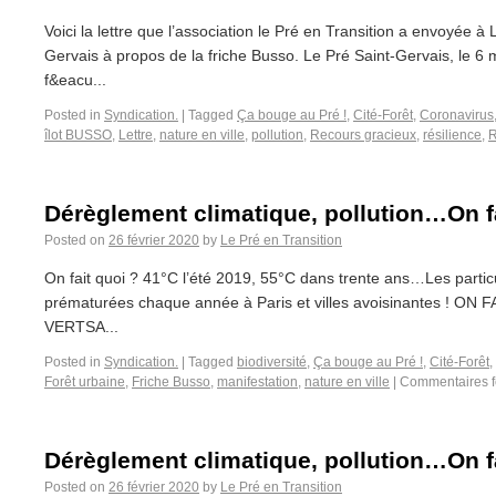
Voici la lettre que l’association le Pré en Transition a envoyée à
Gervais à propos de la friche Busso. Le Pré Saint-Gervais, le 6
f&eacu...
Posted in
Syndication.
|
Tagged
Ça bouge au Pré !
,
Cité-Forêt
,
Coronavirus
îlot BUSSO
,
Lettre
,
nature en ville
,
pollution
,
Recours gracieux
,
résilience
,
R
Dérèglement climatique, pollution…On fa
Posted on
26 février 2020
by
Le Pré en Transition
On fait quoi ? 41°C l’été 2019, 55°C dans trente ans…Les partic
prématurées chaque année à Paris et villes avoisinantes !
VERTSA...
Posted in
Syndication.
|
Tagged
biodiversité
,
Ça bouge au Pré !
,
Cité-Forêt
,
Forêt urbaine
,
Friche Busso
,
manifestation
,
nature en ville
|
Commentaires 
Dérèglement climatique, pollution…On fa
Posted on
26 février 2020
by
Le Pré en Transition