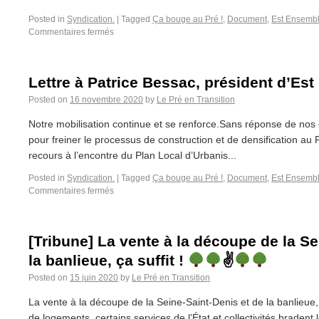
Posted in
Syndication.
|
Tagged
Ça bouge au Pré !
,
Document
,
Est Ensemb
Commentaires fermés
Lettre à Patrice Bessac, président d’Es
Posted on
16 novembre 2020
by
Le Pré en Transition
Notre mobilisation continue et se renforce.Sans réponse de nos 
pour freiner le processus de construction et de densification au
recours à l’encontre du Plan Local d’Urbanis...
Posted in
Syndication.
|
Tagged
Ça bouge au Pré !
,
Document
,
Est Ensemb
Commentaires fermés
[Tribune] La vente à la découpe de la Se
la banlieue, ça suffit !
✌
Posted on
15 juin 2020
by
Le Pré en Transition
La vente à la découpe de la Seine-Saint-Denis et de la banlieue,
de logements, certains services de l’État et collectivités bradent 