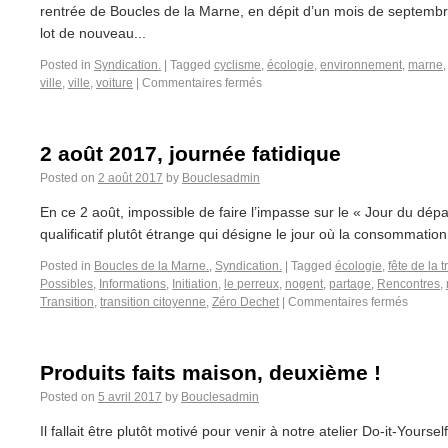
rentrée de Boucles de la Marne, en dépit d’un mois de septemb
lot de nouveau...
Posted in
Syndication.
|
Tagged
cyclisme
,
écologie
,
environnement
,
marne
ville
,
ville
,
voiture
|
Commentaires fermés
2 août 2017, journée fatidique
Posted on
2 août 2017
by
Bouclesadmin
En ce 2 août, impossible de faire l’impasse sur le « Jour du dé
qualificatif plutôt étrange qui désigne le jour où la consommation
Posted in
Boucles de la Marne.
,
Syndication.
|
Tagged
écologie
,
fête de la t
Possibles
,
Informations
,
Initiation
,
le perreux
,
nogent
,
partage
,
Rencontres
,
Transition
,
transition citoyenne
,
Zéro Dechet
|
Commentaires fermés
Produits faits maison, deuxième !
Posted on
5 avril 2017
by
Bouclesadmin
Il fallait être plutôt motivé pour venir à notre atelier Do-it-Yourse