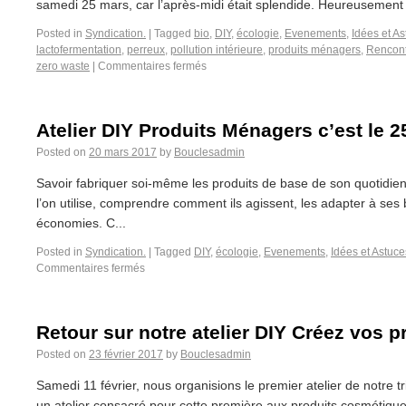
samedi 25 mars, car l’après-midi était splendide. Heureusement o
Posted in
Syndication.
|
Tagged
bio
,
DIY
,
écologie
,
Evenements
,
Idées et A
lactofermentation
,
perreux
,
pollution intérieure
,
produits ménagers
,
Rencon
zero waste
|
Commentaires fermés
Atelier DIY Produits Ménagers c’est le 2
Posted on
20 mars 2017
by
Bouclesadmin
Savoir fabriquer soi-même les produits de base de son quotidien,
l’on utilise, comprendre comment ils agissent, les adapter à ses 
économies. C...
Posted in
Syndication.
|
Tagged
DIY
,
écologie
,
Evenements
,
Idées et Astuce
Commentaires fermés
Retour sur notre atelier DIY Créez vos 
Posted on
23 février 2017
by
Bouclesadmin
Samedi 11 février, nous organisions le premier atelier de notre t
un atelier consacré pour cette première aux produits cosmétiques