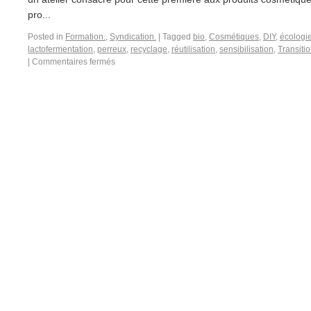
pro...
Posted in
Formation.
,
Syndication.
|
Tagged
bio
,
Cosmétiques
,
DIY
,
écologi
lactofermentation
,
perreux
,
recyclage
,
réutilisation
,
sensibilisation
,
Transiti
|
Commentaires fermés