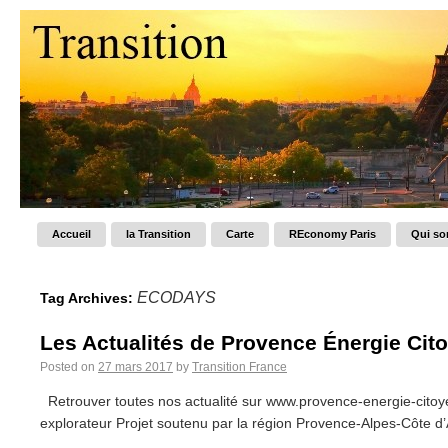
Accueil
la Transition
Carte
REconomy Paris
Qui s
ECODAYS
Tag Archives:
Les Actualités de Provence Énergie Citoy
Posted on
27 mars 2017
by
Transition France
Retrouver toutes nos actualité sur www.provence-energie-citoyen
explorateur Projet soutenu par la région Provence-Alpes-Côte d’A