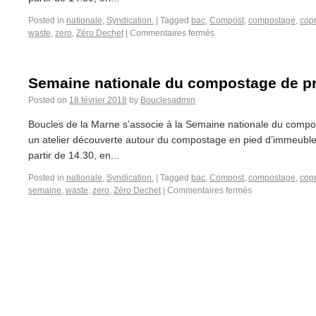
Posted in
nationale
,
Syndication.
|
Tagged
bac
,
Compost
,
compostage
,
copr
waste
,
zero
,
Zéro Dechet
|
Commentaires fermés
Semaine nationale du compostage de pr
Posted on
18 février 2018
by
Bouclesadmin
Boucles de la Marne s’associe à la Semaine nationale du compo
un atelier découverte autour du compostage en pied d’immeuble.
partir de 14.30, en...
Posted in
nationale
,
Syndication.
|
Tagged
bac
,
Compost
,
compostage
,
copr
semaine
,
waste
,
zero
,
Zéro Dechet
|
Commentaires fermés