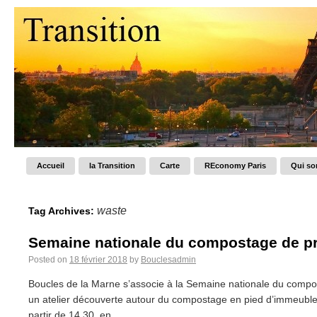
Accueil
la Transition
Carte
REconomy Paris
Qui s
waste
Tag Archives:
Semaine nationale du compostage de pr
Posted on
18 février 2018
by
Bouclesadmin
Boucles de la Marne s’associe à la Semaine nationale du compo
un atelier découverte autour du compostage en pied d’immeuble.
partir de 14.30, en...