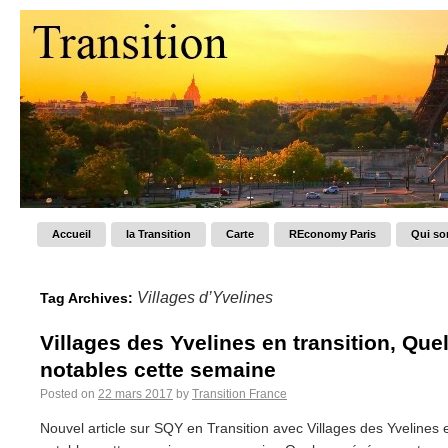
Accueil
la Transition
Carte
REconomy Paris
Qui s
Villages d’Yvelines
Tag Archives:
Villages des Yvelines en transition, Q
notables cette semaine
Posted on
22 mars 2017
by
Transition France
Nouvel article sur SQY en Transition avec Villages des Yvelines