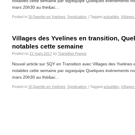
notables cette semaine par sqyequipe Quelques événements not
mars 20h30 au thé&ac...
Posted in
St Quentin en Yvelines
,
Syndication.
|
Tagged
actualités
,
Villages
Villages des Yvelines en transition, Q
notables cette semaine
Posted on
22 mars 2017
by
Transition France
Nouvel article sur SQY en Transition avec Villages des Yvelines
notables cette semaine par sqyequipe Quelques événements not
mars 20h30 au thé&ac...
Posted in
St Quentin en Yvelines
,
Syndication.
|
Tagged
actualités
,
Villages