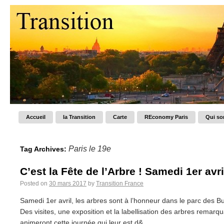
Accueil
la Transition
Carte
REconomy Paris
Qui s
Paris le 19e
Tag Archives:
C’est la Fête de l’Arbre ! Samedi 1er avri
Posted on
30 mars 2017
by
Transition France
Samedi 1er avril, les arbres sont à l’honneur dans le parc des B
Des visites, une exposition et la labellisation des arbres rema
animeront cette journée qui leur est d&...