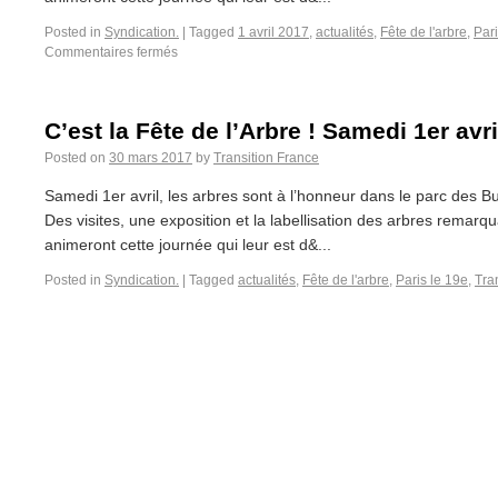
Posted in
Syndication.
|
Tagged
1 avril 2017
,
actualités
,
Fête de l'arbre
,
Pari
Commentaires fermés
C’est la Fête de l’Arbre ! Samedi 1er avri
Posted on
30 mars 2017
by
Transition France
Samedi 1er avril, les arbres sont à l’honneur dans le parc des B
Des visites, une exposition et la labellisation des arbres rema
animeront cette journée qui leur est d&...
Posted in
Syndication.
|
Tagged
actualités
,
Fête de l'arbre
,
Paris le 19e
,
Tra