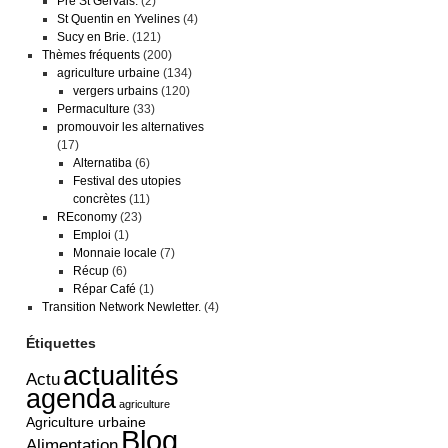
Pré St Gervais.
(2)
St Quentin en Yvelines
(4)
Sucy en Brie.
(121)
Thèmes fréquents
(200)
agriculture urbaine
(134)
vergers urbains
(120)
Permaculture
(33)
promouvoir les alternatives
(17)
Alternatiba
(6)
Festival des utopies
concrètes
(11)
REconomy
(23)
Emploi
(1)
Monnaie locale
(7)
Récup
(6)
Répar Café
(1)
Transition Network Newletter.
(4)
Étiquettes
actualités
Actu
agenda
agriculture
Agriculture urbaine
Blog
Alimentation