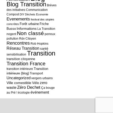
Blog Transition
Brèves
des initiatives
Communication
Compost
DIY
Déchets
Economie
Evenements
festival des utopies
Forêt urbaine
Friche
concrètes
Informations
Busso
La Transition
Non classé
nogent
perreux
pollution
Rdv Citoyen
Rencontres
Rob Hopkins
Réseau Transition
santé
Transition
sensibilisation
transition citoyenne
Transition France
Transition
transition intérieure
intérieure (blog)
Transport
Uncategorized
vergers urbains
Ville comestible
Vélo
zero
Zéro Dechet
waste
Ça bouge
événement
au Pré !
écologie