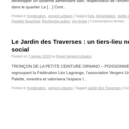
développer un système alimentaire sain, respectueux de l’enviro
dans le quartier La […] Cont...
Posted in
Syndication.
,
vergers urbains
|
Tagged
Actu
,
Alimentation
,
Jardin 
Quartier Nourricier
,
Recherche-action
,
Vie locale
|
Commentaires fermés
Le Jardin des Traverses : un tiers-lieu 
social
Posted on
7 janvier 2020
by
Projet Vergers Urbains
TRONÇON DE LA PETITE CEINTURE ORNANO – POISSONNIERS 
regroupant la Fédération Léo Lagrange​, ​​l’association Vergers U
Palette​, investira et valorisera l’espace l...
Posted in
Syndication.
,
vergers urbains
|
Tagged
Jardin des Traverses
|
Com