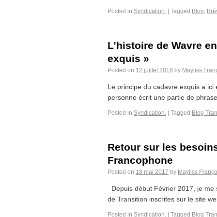
Posted in
Syndication.
|
Tagged
Blog
,
Brèv
L’histoire de Wavre e
exquis »
Posted on
12 juillet 2018
by
Mayliss Fran
Le principe du cadavre exquis a ici 
personne écrit une partie de phrase,
Posted in
Syndication.
|
Tagged
Blog Tran
Retour sur les besoins
Francophone
Posted on
18 mai 2017
by
Mayliss Franço
Depuis début Février 2017, je me su
de Transition inscrites sur le site w
Posted in
Syndication.
|
Tagged
Blog Tran