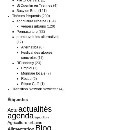
Pré St Gervais.
(2)
St Quentin en Yvelines
(4)
Sucy en Brie.
(121)
Thèmes fréquents
(200)
agriculture urbaine
(134)
vergers urbains
(120)
Permaculture
(33)
promouvoir les alternatives
(17)
Alternatiba
(6)
Festival des utopies
concrètes
(11)
REconomy
(23)
Emploi
(1)
Monnaie locale
(7)
Récup
(6)
Répar Café
(1)
Transition Network Newletter.
(4)
Étiquettes
actualités
Actu
agenda
agriculture
Agriculture urbaine
Blog
Alimentation