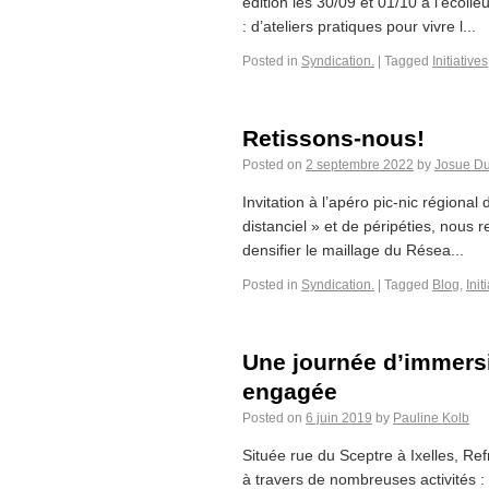
édition les 30/09 et 01/10 à l’écol
: d’ateliers pratiques pour vivre l...
Posted in
Syndication.
|
Tagged
Initiatives
Retissons-nous!
Posted on
2 septembre 2022
by
Josue Du
Invitation à l’apéro pic-nic régiona
distanciel » et de péripéties, nous r
densifier le maillage du Résea...
Posted in
Syndication.
|
Tagged
Blog
,
Init
Une journée d’immersi
engagée
Posted on
6 juin 2019
by
Pauline Kolb
Située rue du Sceptre à Ixelles, Ref
à travers de nombreuses activités : 