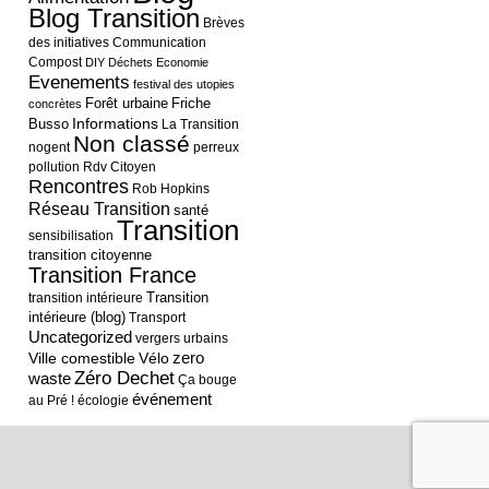
Blog Transition
Brèves
des initiatives
Communication
Compost
DIY
Déchets
Economie
Evenements
festival des utopies
Forêt urbaine
Friche
concrètes
Informations
Busso
La Transition
Non classé
nogent
perreux
pollution
Rdv Citoyen
Rencontres
Rob Hopkins
Réseau Transition
santé
Transition
sensibilisation
transition citoyenne
Transition France
Transition
transition intérieure
intérieure (blog)
Transport
Uncategorized
vergers urbains
Ville comestible
Vélo
zero
Zéro Dechet
waste
Ça bouge
événement
au Pré !
écologie