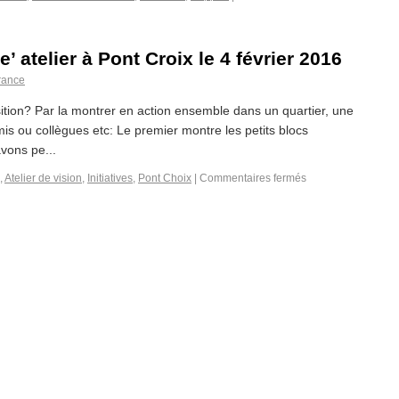
’ atelier à Pont Croix le 4 février 2016
France
ition? Par la montrer en action ensemble dans un quartier, une
mis ou collègues etc: Le premier montre les petits blocs
vons pe...
,
Atelier de vision
,
Initiatives
,
Pont Choix
|
Commentaires fermés