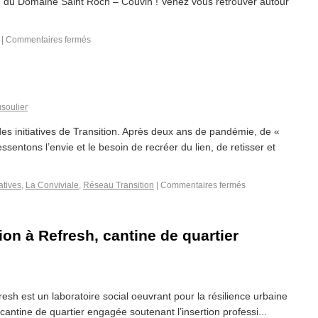
ieu du Domaine Saint Roch – Couvin ! Venez vous retrouver autour
|
Commentaires fermés
soulier
l des initiatives de Transition. Après deux ans de pandémie, de «
essentons l’envie et le besoin de recréer du lien, de retisser et
iatives
,
La Conviviale
,
Réseau Transition
|
Commentaires fermés
on à Refresh, cantine de quartier
resh est un laboratoire social oeuvrant pour la résilience urbaine
cantine de quartier engagée soutenant l’insertion professi...