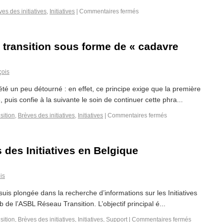
es des initiatives
,
Initiatives
|
Commentaires fermés
n transition sous forme de « cadavre
çois
été un peu détourné : en effet, ce principe exige que la première
 puis confie à la suivante le soin de continuer cette phra...
sition
,
Brèves des initiatives
,
Initiatives
|
Commentaires fermés
 des Initiatives en Belgique
is
is plongée dans la recherche d’informations sur les Initiatives
eb de l’ASBL Réseau Transition. L’objectif principal é...
sition
,
Brèves des initiatives
,
Initiatives
,
Support
|
Commentaires fermés