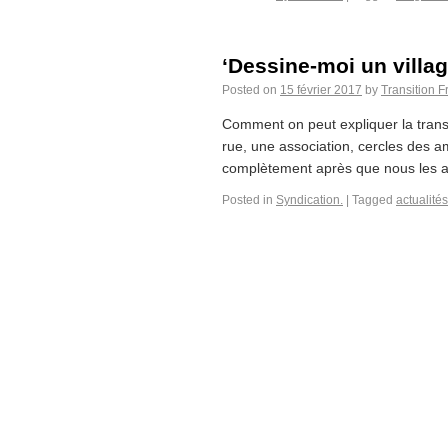
‘Dessine-moi un village
Posted on
15 février 2017
by
Transition 
Comment on peut expliquer la trans
rue, une association, cercles des a
complètement après que nous les a
Posted in
Syndication.
|
Tagged
actualités