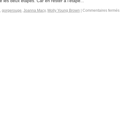
e les deux étapes. Car en rester à l’étape...
,
gorgerouge
,
Joanna Macy
,
Molly Young Brown
|
Commentaires fermés