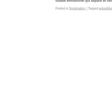
fusible émotionnel qui sépare et reli
Posted in
Syndication.
|
Tagged
actualités