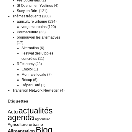
Pré St Gervais.
(2)
St Quentin en Yvelines
(4)
Sucy en Brie.
(121)
Thèmes fréquents
(200)
agriculture urbaine
(134)
vergers urbains
(120)
Permaculture
(33)
promouvoir les alternatives
(17)
Alternatiba
(6)
Festival des utopies
concrètes
(11)
REconomy
(23)
Emploi
(1)
Monnaie locale
(7)
Récup
(6)
Répar Café
(1)
Transition Network Newletter.
(4)
Étiquettes
actualités
Actu
agenda
agriculture
Agriculture urbaine
Blog
Alimentation