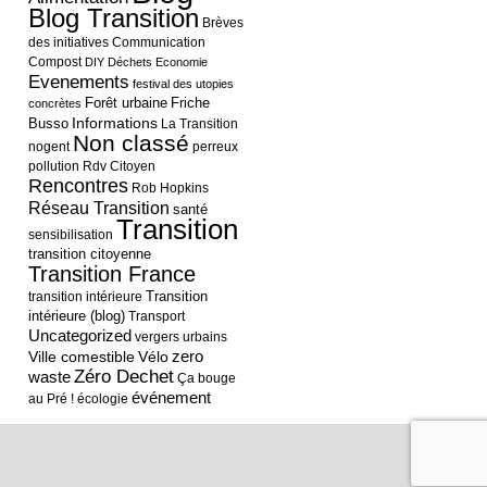
Blog Transition
Brèves
des initiatives
Communication
Compost
DIY
Déchets
Economie
Evenements
festival des utopies
Forêt urbaine
Friche
concrètes
Informations
Busso
La Transition
Non classé
nogent
perreux
pollution
Rdv Citoyen
Rencontres
Rob Hopkins
Réseau Transition
santé
Transition
sensibilisation
transition citoyenne
Transition France
Transition
transition intérieure
intérieure (blog)
Transport
Uncategorized
vergers urbains
Ville comestible
Vélo
zero
Zéro Dechet
waste
Ça bouge
événement
au Pré !
écologie