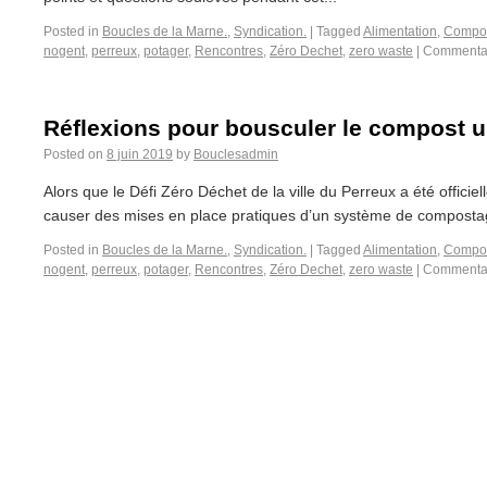
Posted in
Boucles de la Marne.
,
Syndication.
|
Tagged
Alimentation
,
Compo
nogent
,
perreux
,
potager
,
Rencontres
,
Zéro Dechet
,
zero waste
|
Commentai
Réflexions pour bousculer le compost u
Posted on
8 juin 2019
by
Bouclesadmin
Alors que le Défi Zéro Déchet de la ville du Perreux a été officie
causer des mises en place pratiques d’un système de compostage,
Posted in
Boucles de la Marne.
,
Syndication.
|
Tagged
Alimentation
,
Compo
nogent
,
perreux
,
potager
,
Rencontres
,
Zéro Dechet
,
zero waste
|
Commentai