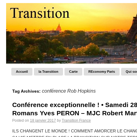
Accueil
la Transition
Carte
REconomy Paris
Qui s
conférence Rob Hopkins
Tag Archives:
Conférence exceptionnelle ! • Samedi 28
Romans Yves PERON – MJC Robert Mar
Posted on
18 janvier 2017
by
Transition France
ILS CHANGENT LE MONDE ! COMMENT AMORCER LE CHANG