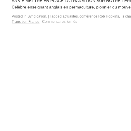
SA VIE METTRE EN PLACE LA TRANSITION SUR NOTRE TERRI
Célèbre enseignant anglais en permaculture, pionnier du mouvem
Posted in
Syndication.
|
Tagged
actualités
,
conférence Rob Hopkins
,
ils ch
Transition France
|
Commentaires fermés