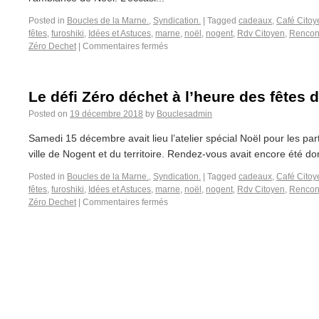
Posted in
Boucles de la Marne.
,
Syndication.
|
Tagged
cadeaux
,
Café Citoy
fêtes
,
furoshiki
,
Idées et Astuces
,
marne
,
noël
,
nogent
,
Rdv Citoyen
,
Rencon
Zéro Dechet
|
Commentaires fermés
Le défi Zéro déchet à l’heure des fêtes 
Posted on
19 décembre 2018
by
Bouclesadmin
Samedi 15 décembre avait lieu l’atelier spécial Noël pour les par
ville de Nogent et du territoire. Rendez-vous avait encore été don
Posted in
Boucles de la Marne.
,
Syndication.
|
Tagged
cadeaux
,
Café Citoy
fêtes
,
furoshiki
,
Idées et Astuces
,
marne
,
noël
,
nogent
,
Rdv Citoyen
,
Rencon
Zéro Dechet
|
Commentaires fermés