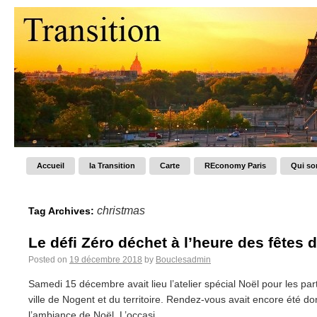
Accueil
la Transition
Carte
REconomy Paris
Qui s
christmas
Tag Archives:
Le défi Zéro déchet à l’heure des fêtes 
Posted on
19 décembre 2018
by
Bouclesadmin
Samedi 15 décembre avait lieu l’atelier spécial Noël pour les par
ville de Nogent et du territoire. Rendez-vous avait encore été do
l’ambiance de Noël. L’occasi...