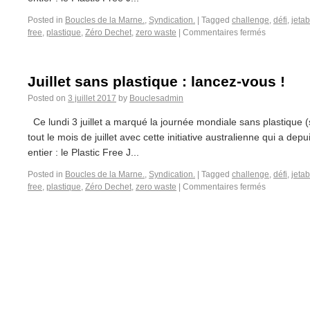
Posted in
Boucles de la Marne.
,
Syndication.
|
Tagged
challenge
,
défi
,
jetab
free
,
plastique
,
Zéro Dechet
,
zero waste
|
Commentaires fermés
Juillet sans plastique : lancez-vous !
Posted on
3 juillet 2017
by
Bouclesadmin
Ce lundi 3 juillet a marqué la journée mondiale sans plastique (s
tout le mois de juillet avec cette initiative australienne qui a dep
entier : le Plastic Free J...
Posted in
Boucles de la Marne.
,
Syndication.
|
Tagged
challenge
,
défi
,
jetab
free
,
plastique
,
Zéro Dechet
,
zero waste
|
Commentaires fermés