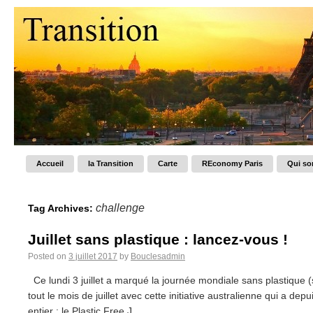
Accueil
la Transition
Carte
REconomy Paris
Qui s
challenge
Tag Archives:
Juillet sans plastique : lancez-vous !
Posted on
3 juillet 2017
by
Bouclesadmin
Ce lundi 3 juillet a marqué la journée mondiale sans plastique (s
tout le mois de juillet avec cette initiative australienne qui a dep
entier : le Plastic Free J...