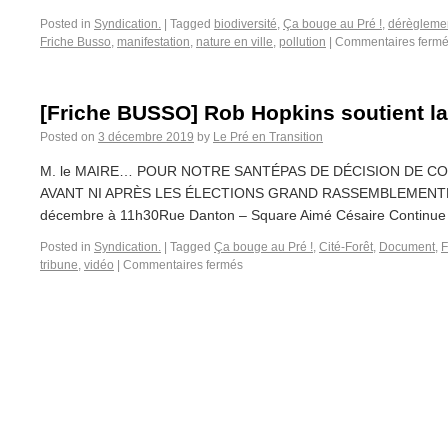
Posted in
Syndication.
|
Tagged
biodiversité
,
Ça bouge au Pré !
,
dérèglemen
Friche Busso
,
manifestation
,
nature en ville
,
pollution
|
Commentaires ferm
[Friche BUSSO] Rob Hopkins soutient la 
Posted on
3 décembre 2019
by
Le Pré en Transition
M. le MAIRE… POUR NOTRE SANTÉPAS DE DÉCISION DE 
AVANT NI APRÈS LES ÉLECTIONS GRAND RASSEMBLEMENT
décembre à 11h30Rue Danton – Square Aimé Césaire Continue r
Posted in
Syndication.
|
Tagged
Ça bouge au Pré !
,
Cité-Forêt
,
Document
,
F
tribune
,
vidéo
|
Commentaires fermés