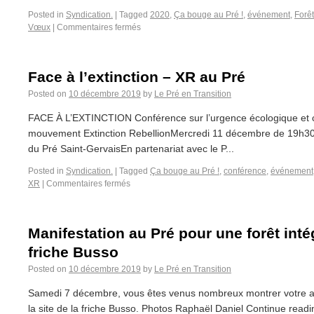
Posted in
Syndication.
|
Tagged
2020
,
Ça bouge au Pré !
,
événement
,
Forê
Vœux
|
Commentaires fermés
Face à l’extinction – XR au Pré
Posted on
10 décembre 2019
by
Le Pré en Transition
FACE À L’EXTINCTION Conférence sur l’urgence écologique et c
mouvement Extinction RebellionMercredi 11 décembre de 19h30
du Pré Saint-GervaisEn partenariat avec le P...
Posted in
Syndication.
|
Tagged
Ça bouge au Pré !
,
conférence
,
événement
XR
|
Commentaires fermés
Manifestation au Pré pour une forêt intég
friche Busso
Posted on
10 décembre 2019
by
Le Pré en Transition
Samedi 7 décembre, vous êtes venus nombreux montrer votre at
la site de la friche Busso. Photos Raphaël Daniel Continue readi