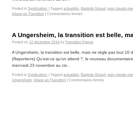
Posted in
Syndication.
|
Tagged
actualités
,
Baptiste Giraud
,
jean claude me
Vilage en Transition
|
Commentaires fermés
A Ungersheim, la transition est belle, ma
Posted on
12 décembre 2016
by
Transition France
A Ungersheim, la transition est belle, mais ne règle pas tout 10
(Reporterre) Qu’est-ce qu’on attend ?, le nouveau documentaire
mercredi 23 novembre au cin...
Posted in
Syndication.
|
Tagged
actualités
,
Baptiste Giraud
,
jean claude me
Ungersheim
,
Vilage en Transition
|
Commentaires fermés