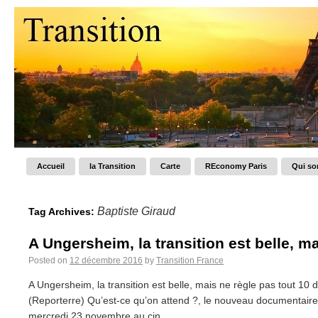
Accueil
la Transition
Carte
REconomy Paris
Qui s
Baptiste Giraud
Tag Archives:
A Ungersheim, la transition est belle, ma
Posted on
12 décembre 2016
by
Transition France
A Ungersheim, la transition est belle, mais ne règle pas tout 10
(Reporterre) Qu’est-ce qu’on attend ?, le nouveau documentaire
mercredi 23 novembre au cin...