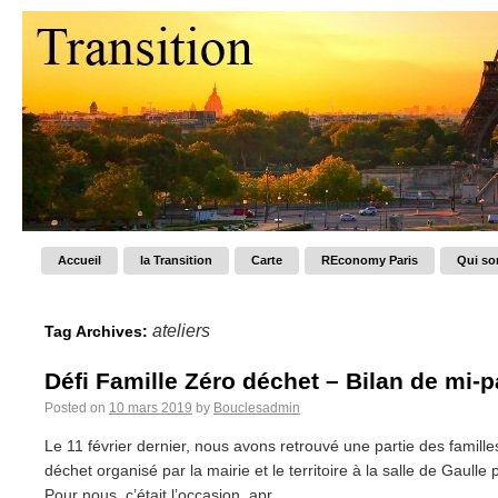
Accueil
la Transition
Carte
REconomy Paris
Qui s
ateliers
Tag Archives:
Défi Famille Zéro déchet – Bilan de mi-
Posted on
10 mars 2019
by
Bouclesadmin
Le 11 février dernier, nous avons retrouvé une partie des familles
déchet organisé par la mairie et le territoire à la salle de Gaulle
Pour nous, c’était l’occasion, apr...