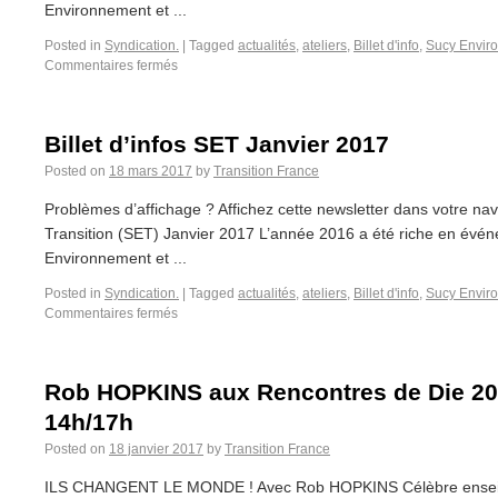
Environnement et ...
Posted in
Syndication.
|
Tagged
actualités
,
ateliers
,
Billet d'info
,
Sucy Enviro
Commentaires fermés
Billet d’infos SET Janvier 2017
Posted on
18 mars 2017
by
Transition France
Problèmes d’affichage ? Affichez cette newsletter dans votre na
Transition (SET) Janvier 2017 L’année 2016 a été riche en év
Environnement et ...
Posted in
Syndication.
|
Tagged
actualités
,
ateliers
,
Billet d'info
,
Sucy Enviro
Commentaires fermés
Rob HOPKINS aux Rencontres de Die 2017
14h/17h
Posted on
18 janvier 2017
by
Transition France
ILS CHANGENT LE MONDE ! Avec Rob HOPKINS Célèbre enseign