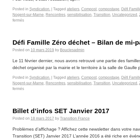
Posted in
Syndication.
|
Tagged
ateliers
,
Compost
,
compostage
,
Défi Famil
Nogent-sur-Marne
,
Rencontres
,
sensibilisation
,
Transition
,
Uncategorized
,
fermés
Défi Famille Zéro déchet – Bilan de mi-
Posted on
10 mars 2019
by
Bouclesadmin
Le 11 février dernier, nous avons retrouvé une partie des familles
déchet organisé par la mairie et le territoire à la salle de Gaulle 
Posted in
Syndication.
|
Tagged
ateliers
,
Compost
,
compostage
,
Défi Famil
Nogent-sur-Marne
,
Rencontres
,
sensibilisation
,
Transition
,
Uncategorized
,
fermés
Billet d’infos SET Janvier 2017
Posted on
18 mars 2017
by
Transition France
Problèmes d’affichage ? Affichez cette newsletter dans votre na
Transition (SET) Janvier 2017 L’année 2016 a été riche en év