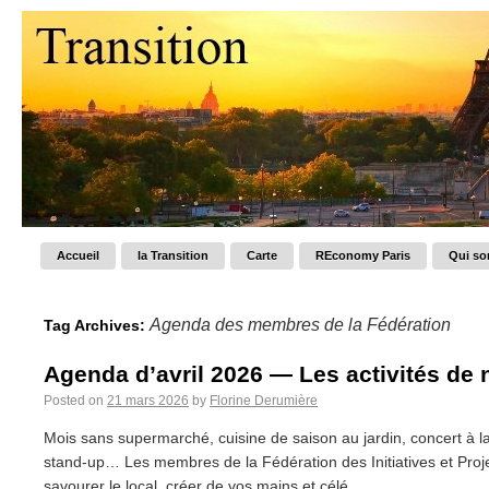
Accueil
la Transition
Carte
REconomy Paris
Qui s
Agenda des membres de la Fédération
Tag Archives:
Agenda d’avril 2026 — Les activités d
Posted on
21 mars 2026
by
Florine Derumière
Mois sans supermarché, cuisine de saison au jardin, concert à la
stand-up… Les membres de la Fédération des Initiatives et Projet
savourer le local, créer de vos mains et célé...