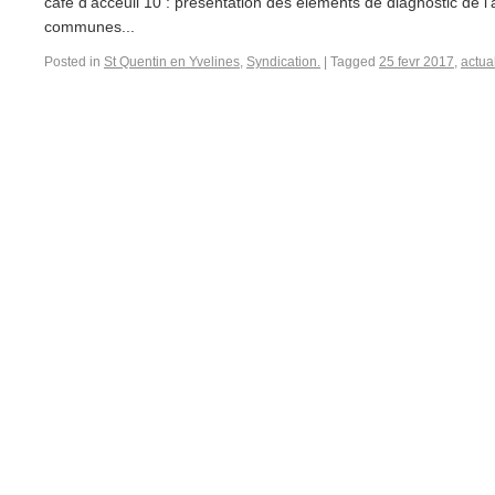
café d’acceuil 10 : présentation des éléments de diagnostic de l’
communes...
Posted in
St Quentin en Yvelines
,
Syndication.
|
Tagged
25 fevr 2017
,
actua