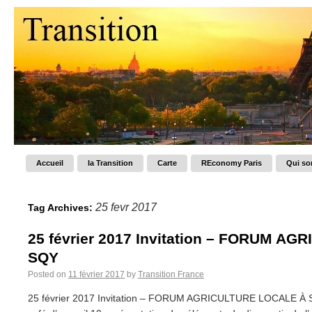
Accueil
la Transition
Carte
REconomy Paris
Qui s
25 fevr 2017
Tag Archives:
25 février 2017 Invitation – FORUM A
SQY
Posted on
11 février 2017
by
Transition France
25 février 2017 Invitation – FORUM AGRICULTURE LOCALE À SQ