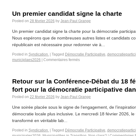
Un premier candidat signe la charte
Posted on
28 février 2026
by
Jean-Paul Grange
Un premier candidat signe la charte pour la démocratie participa
Nous espérons que de nombreuses autres listes et candidats co
républicain est nécessaire pour redonner vie à...
Posted in
Syndication.
|
Tagged
Démocratie Participative
,
democratiepartici
municiplaes2026
|
Commentaires fermés
Retour sur la Conférence-Débat du 18 f
fort pour la démocratie participative dan
Posted on
22 février 2026
by
Jean-Paul Grange
Une soirée placée sous le signe de l’engagement, de l’inspiratio
démocratie locale plus inclusive. Le mercredi 18 février 2026, le
transformé en véritable lab...
Posted in
Syndication.
|
Tagged
Démocratie Participative
,
democratiepartici
municipales2026
,
Municipalities in Transition
,
Non class?
|
Commentaires 