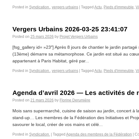
Posted in
Syndication.
,
vergers urbains
|
Tagged
Actu
,
Pieds d'immeuble
,
Vi
Vergers Urbains 2026-03-25 23:41:07
Posted on
25 mars 2026
by
Projet Vergers Urbains
[fsg_gallery id= »23″] Après 8 jours de chantier le jardin partag
(13ème) démarre sa métamorphose. Ce jardin est situé au cœur
appartenant à Paris Habitat, géré par...
Posted in
Syndication.
,
vergers urbains
|
Tagged
Actu
,
Pieds d'immeuble
,
Vi
Agenda d’avril 2026 — Les activités d
Posted on
21 mars 2026
by
Florine Derumière
Mois sans supermarché, cuisine de saison au jardin, concert à la
stand-up… Les membres de la Fédération des Initiatives et Projet
savourer le local, créer de vos mains et célé...
Posted in
Syndication.
|
Tagged
Agenda des membres de la Fédération
|
Co