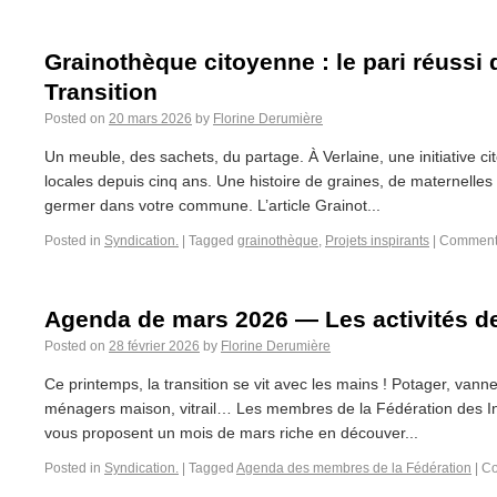
Grainothèque citoyenne : le pari réussi 
Transition
Posted on
20 mars 2026
by
Florine Derumière
Un meuble, des sachets, du partage. À Verlaine, une initiative ci
locales depuis cinq ans. Une histoire de graines, de maternelles
germer dans votre commune. L’article Grainot...
Posted in
Syndication.
|
Tagged
grainothèque
,
Projets inspirants
|
Commenta
Agenda de mars 2026 — Les activités 
Posted on
28 février 2026
by
Florine Derumière
Ce printemps, la transition se vit avec les mains ! Potager, vanne
ménagers maison, vitrail… Les membres de la Fédération des Init
vous proposent un mois de mars riche en découver...
Posted in
Syndication.
|
Tagged
Agenda des membres de la Fédération
|
Co