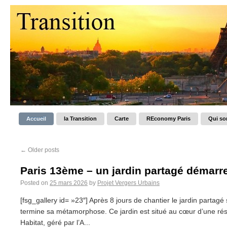
Accueil
la Transition
Carte
REconomy Paris
Qui s
←
Older posts
Paris 13ème – un jardin partagé démar
Posted on
25 mars 2026
by
Projet Vergers Urbains
[fsg_gallery id= »23″] Après 8 jours de chantier le jardin partag
termine sa métamorphose. Ce jardin est situé au cœur d’une rés
Habitat, géré par l’A...