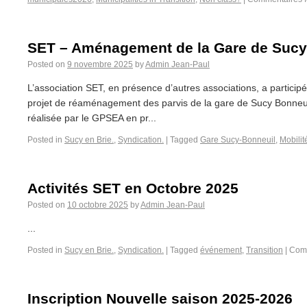
SET – Aménagement de la Gare de Sucy
Posted on
9 novembre 2025
by
Admin Jean-Paul
L’association SET, en présence d’autres associations, a particip
projet de réaménagement des parvis de la gare de Sucy Bonneuil 
réalisée par le GPSEA en pr...
Posted in
Sucy en Brie.
,
Syndication.
|
Tagged
Gare Sucy-Bonneuil
,
Mobilit
Activités SET en Octobre 2025
Posted on
10 octobre 2025
by
Admin Jean-Paul
...
Posted in
Sucy en Brie.
,
Syndication.
|
Tagged
événement
,
Transition
|
Comm
Inscription Nouvelle saison 2025-2026