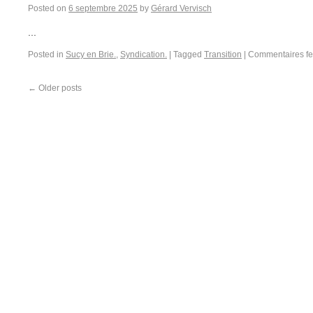
Posted on
6 septembre 2025
by
Gérard Vervisch
...
Posted in
Sucy en Brie.
,
Syndication.
|
Tagged
Transition
|
Commentaires f
←
Older posts