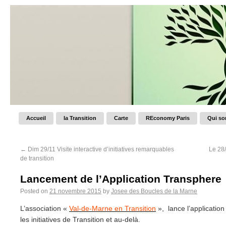
Accueil
la Transition
Carte
REconomy Paris
Qui s
←
Dim 29/11 Visite interactive d’initiatives remarquables
Le 28/
de transition
Lancement de l’Application Transphere
Posted on
21 novembre 2015
by
Josee des Boucles de la Marne
L’association «
Val-de-Marne en Transition
», lance l’applicatio
les initiatives de Transition et au-delà.