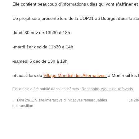
Elle contient beaucoup d’informations utiles qui vont
s’affiner e
Ce projet sera présenté lors de la COP21 au Bourget dans le st
-lundi 30 nov de 13h30 à 18h
-mardi 1er dec de 11h30 à 14h
-samedi 5 déc de 13h à 19h
et aussi lors du
Village Mondial des Alternatives
à Montreuil les
Cet article a été publié dans les thèmes :
Rencontre
.
Ajoutez aux favoris
.
←
Dim 29/11 Visite interactive d’initiatives remarquables
Le 28/
de transition